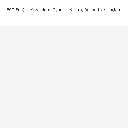
EGT En Çok Kazandıran Oyunlar: Kazanç Rehberi ve İpuçları