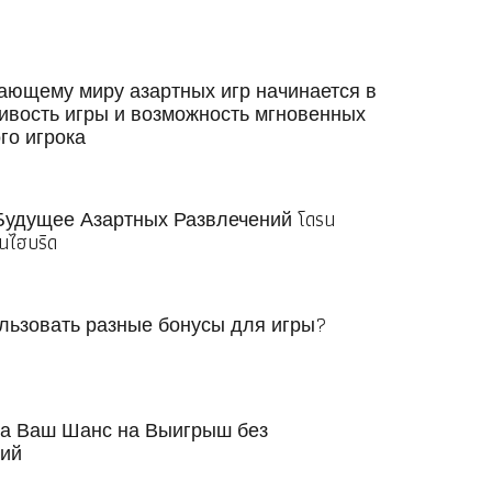
ающему миру азартных игр начинается в
дливость игры и возможность мгновенных
го игрока
Будущее Азартных Развлечений โดรน
นไฮบริด
пользовать разные бонусы для игры?
а Ваш Шанс на Выигрыш без
вий