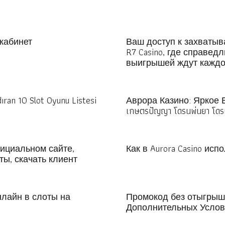
кабинет
Ваш доступ к захватыв
R7 Casino, где справе
выигрышей ждут каждо
ıran 10 Slot Oyunu Listesi
Аврора Казино: Яркое 
เกษตรปัญญา โดรนพ่นยา โดร
фициальном сайте,
Как в Aurora Casino ис
ты, скачать клиент
нлайн в слоты на
Промокод без отыгрыш
Дополнительных Усло