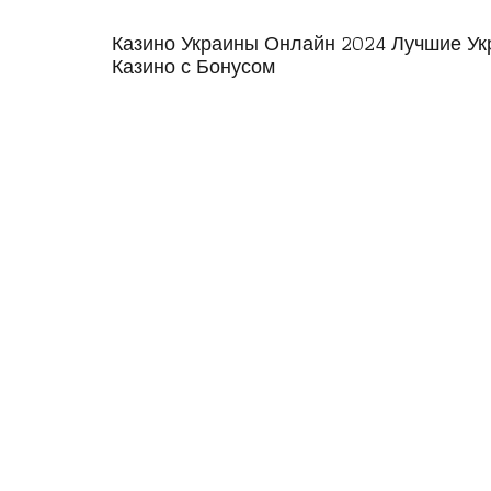
Казино Украины Онлайн 2024 Лучшие Ук
Казино с Бонусом