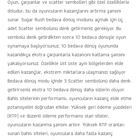
Oyun, çarpanlar ve scatter sembolleri gibi özel özelliklerle
doludur, bu da oyuncuların kazançlarını artırma şansını
sunar. Sugar Rush bedava dönüş modunu açmak için üç
adet Scatter sembolünü denk getirmeniz gerekiyor. Bu
sembolü denk getirdikten sonra 10 bedava dönüşle oyun
oynamaya başlıyorsunuz. 10 bedava dönüş oyununda
kazandıkça ekstra çarpanlarla kazancını katlama şansını
yakalıyorsunuz. Özellikle üst üste aynı bölgelerden elde
edilen kazançlar, ekstrem miktarlara ulaşmanızı sağlıyor.
Bedava dönüş modu içinde 3 Scatter sembolünü daha denk
getirirseniz ekstra 10 bedava dönüş daha sizlerin oluyor.
Bahis sitelerinin performansı, oyuncuların kazanç elde etme
potansiyelini doğrudan etkiler. Yüksek geri ödeme yüzdeleri
(RTP) ve düzenli ödeme performansı olan siteler,
oyuncuların kazanma şansını artırır. Yüksek RTP oranları
sunan bahis siteleri, oyunculara daha fazla kazanç