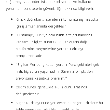
sağlamayı vaat eder. İstatistiksel veriler ve kullanıcı
yorumları, bu sitelerin güvenilirliği hakkında bilgi verir.
Kimlik doğrulama işlemlerini tamamlamış hesaplar
için işlemler anında gerçekleşir.
Bu makale, Türkiye’deki bahis siteleri hakkında
kapsamlı bilgiler sunarak, kullanıcıların doğru
platformları seçmelerine yardımcı olmayı
amaçlamaktadır.
“3 yıldır Meritking kullanıyorum. Para çekimleri çok
hızlı, hiç sorun yaşamadım. Güvenilir bir platform
arıyorsanız kesinlikle öneririm.”
Çekim süresi genellikle 1-5 iş günü arasında
değişmektedir.
Sugar Rush oyununa yer veren bu başarılı sitelere bu
tablo sayesinde tek tıkla ulaşabilirsiniz.