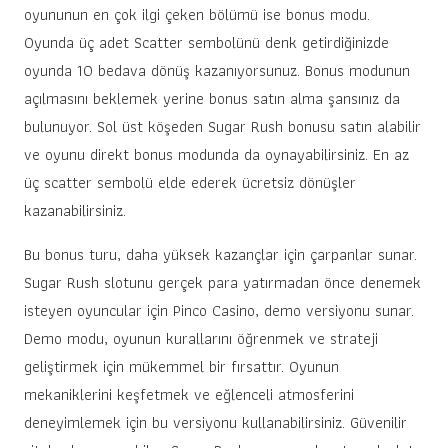
oyununun en çok ilgi çeken bölümü ise bonus modu.
Oyunda üç adet Scatter sembolünü denk getirdiğinizde
oyunda 10 bedava dönüş kazanıyorsunuz. Bonus modunun
açılmasını beklemek yerine bonus satın alma şansınız da
bulunuyor. Sol üst köşeden Sugar Rush bonusu satın alabilir
ve oyunu direkt bonus modunda da oynayabilirsiniz. En az
üç scatter sembolü elde ederek ücretsiz dönüşler
kazanabilirsiniz.
Bu bonus turu, daha yüksek kazançlar için çarpanlar sunar.
Sugar Rush slotunu gerçek para yatırmadan önce denemek
isteyen oyuncular için Pinco Casino, demo versiyonu sunar.
Demo modu, oyunun kurallarını öğrenmek ve strateji
geliştirmek için mükemmel bir fırsattır. Oyunun
mekaniklerini keşfetmek ve eğlenceli atmosferini
deneyimlemek için bu versiyonu kullanabilirsiniz. Güvenilir