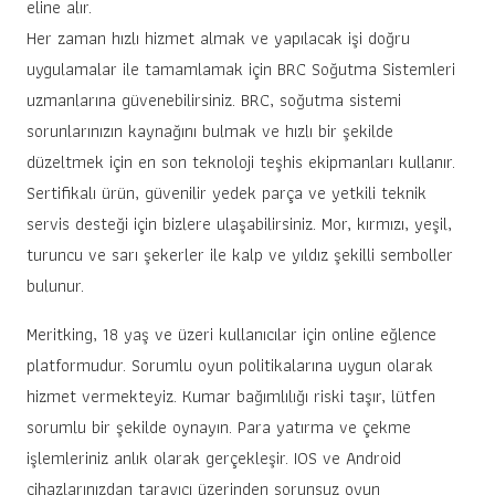
eline alır.
Her zaman hızlı hizmet almak ve yapılacak işi doğru
uygulamalar ile tamamlamak için BRC Soğutma Sistemleri
uzmanlarına güvenebilirsiniz. BRC, soğutma sistemi
sorunlarınızın kaynağını bulmak ve hızlı bir şekilde
düzeltmek için en son teknoloji teşhis ekipmanları kullanır.
Sertifikalı ürün, güvenilir yedek parça ve yetkili teknik
servis desteği için bizlere ulaşabilirsiniz. Mor, kırmızı, yeşil,
turuncu ve sarı şekerler ile kalp ve yıldız şekilli semboller
bulunur.
Meritking, 18 yaş ve üzeri kullanıcılar için online eğlence
platformudur. Sorumlu oyun politikalarına uygun olarak
hizmet vermekteyiz. Kumar bağımlılığı riski taşır, lütfen
sorumlu bir şekilde oynayın. Para yatırma ve çekme
işlemleriniz anlık olarak gerçekleşir. IOS ve Android
cihazlarınızdan tarayıcı üzerinden sorunsuz oyun