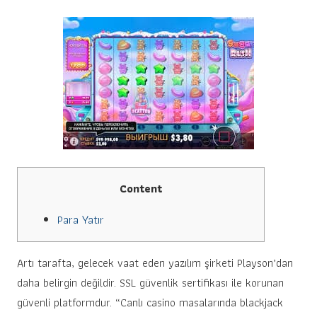
Content
Para Yatır
Artı tarafta, gelecek vaat eden yazılım şirketi Playson’dan
daha belirgin değildir. SSL güvenlik sertifikası ile korunan
güvenli platformdur. “Canlı casino masalarında blackjack