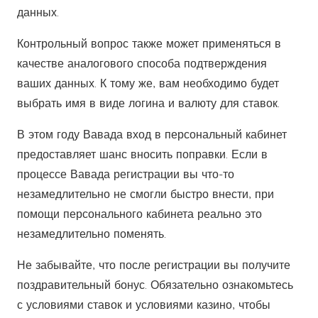
данных.
Контрольный вопрос также может применяться в
качестве аналогового способа подтверждения
ваших данных. К тому же, вам необходимо будет
выбрать имя в виде логина и валюту для ставок.
В этом году Вавада вход в персональный кабинет
предоставляет шанс вносить поправки. Если в
процессе Вавада регистрации вы что-то
незамедлительно не смогли быстро внести, при
помощи персонального кабинета реально это
незамедлительно поменять.
Не забывайте, что после регистрации вы получите
поздравительный бонус. Обязательно ознакомьтесь
с условиями ставок и условиями казино, чтобы