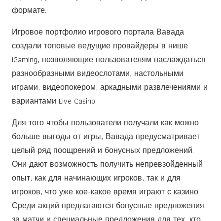
формате.
Игровое портфолио игрового портала Вавада
создали топовые ведущие провайдеры в нише
iGaming, позволяющие пользователям наслаждаться
разнообразными видеослотами, настольными
играми, видеопокером, аркадными развлечениями и
вариантами Live Casino.
Для того чтобы пользователи получали как можно
больше выгоды от игры, Вавада предусматривает
целый ряд поощрений и бонусных предложений.
Они дают возможность получить непревзойденный
опыт, как для начинающих игроков, так и для
игроков, что уже кое-какое время играют с казино.
Среди акций предлагаются бонусные предложения
за матчи и специальные предложения для тех, кто