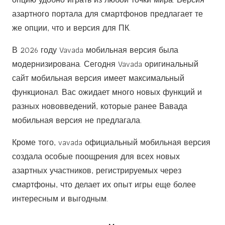
азартного портала для смартфонов предлагает те
же опции, что и версия для ПК.
В 2026 году Vavada мобильная версия была
модернизирована. Сегодня Vavada оригинальный
сайт мобильная версия имеет максимальный
функционал. Вас ожидает много новых функций и
разных нововведений, которые ранее Вавада
мобильная версия не предлагала.
Кроме того, vavada официальный мобильная версия
создала особые поощрения для всех новых
азартных участников, регистрируемых через
смартфоны, что делает их опыт игры еще более
интересным и выгодным.