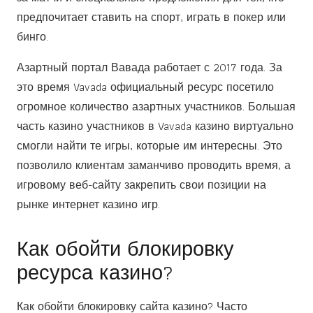
предпочитает ставить на спорт, играть в покер или
бинго.
Азартный портал Вавада работает с 2017 года. За
это время Vavada официальный ресурс посетило
огромное количество азартных участников. Большая
часть казино участников в Vavada казино виртуально
смогли найти те игры, которые им интересны. Это
позволило клиентам заманчиво проводить время, а
игровому веб-сайту закрепить свои позиции на
рынке интернет казино игр.
Как обойти блокировку
ресурса казино?
Как обойти блокировку сайта казино? Часто