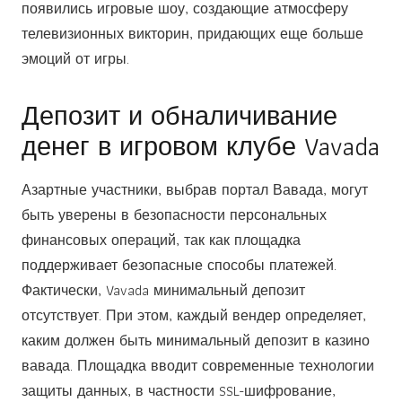
появились игровые шоу, создающие атмосферу
телевизионных викторин, придающих еще больше
эмоций от игры.
Депозит и обналичивание
денег в игровом клубе Vavada
Азартные участники, выбрав портал Вавада, могут
быть уверены в безопасности персональных
финансовых операций, так как площадка
поддерживает безопасные способы платежей.
Фактически, Vavada минимальный депозит
отсутствует. При этом, каждый вендер определяет,
каким должен быть минимальный депозит в казино
вавада. Площадка вводит современные технологии
защиты данных, в частности SSL-шифрование,