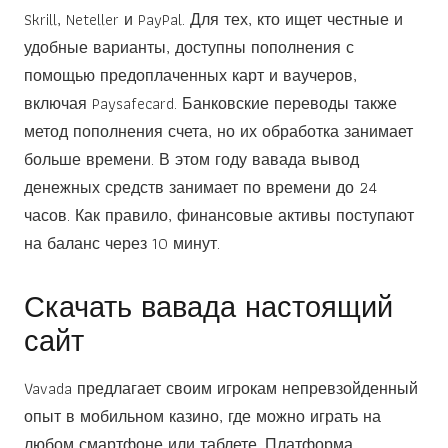
Skrill, Neteller и PayPal. Для тех, кто ищет честные и
удобные варианты, доступны пополнения с
помощью предоплаченных карт и ваучеров,
включая Paysafecard. Банковские переводы также
метод пополнения счета, но их обработка занимает
больше времени. В этом году вавада вывод
денежных средств занимает по времени до 24
часов. Как правило, финансовые активы поступают
на баланс через 10 минут.
Скачать вавада настоящий
сайт
Vavada предлагает своим игрокам непревзойденный
опыт в мобильном казино, где можно играть на
любом смартфоне или таблете. Платформа