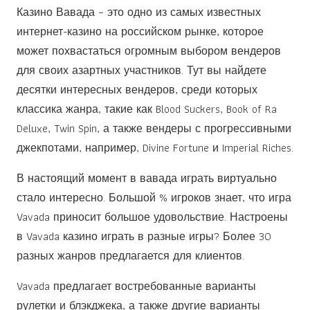
Казино Вавада – это одно из самых известных
интернет-казино на российском рынке, которое
может похвастаться огромным выбором вендеров
для своих азартных участников. Тут вы найдете
десятки интересных вендеров, среди которых
классика жанра, такие как Blood Suckers, Book of Ra
Deluxe, Twin Spin, а также вендеры с прогрессивными
джекпотами, например, Divine Fortune и Imperial Riches.
В настоящий момент в вавада играть виртуально
стало интересно. Большой % игроков знает, что игра
Vavada приносит большое удовольствие. Настроены
в Vavada казино играть в разные игры? Более 30
разных жанров предлагается для клиентов.
Vavada предлагает востребованные варианты
рулетки и блэкджека, а также другие варианты