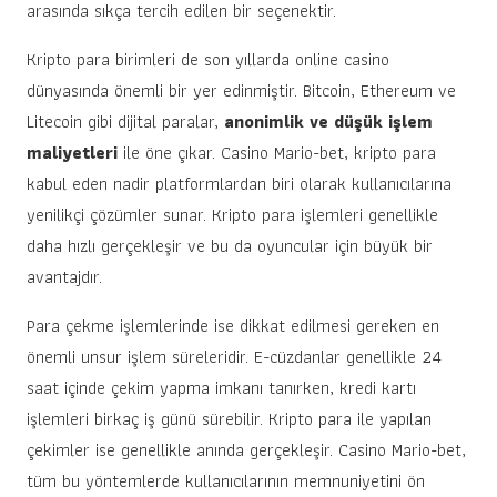
arasında sıkça tercih edilen bir seçenektir.
Kripto para birimleri de son yıllarda online casino
dünyasında önemli bir yer edinmiştir. Bitcoin, Ethereum ve
Litecoin gibi dijital paralar,
anonimlik ve düşük işlem
maliyetleri
ile öne çıkar. Casino Mario-bet, kripto para
kabul eden nadir platformlardan biri olarak kullanıcılarına
yenilikçi çözümler sunar. Kripto para işlemleri genellikle
daha hızlı gerçekleşir ve bu da oyuncular için büyük bir
avantajdır.
Para çekme işlemlerinde ise dikkat edilmesi gereken en
önemli unsur işlem süreleridir. E-cüzdanlar genellikle 24
saat içinde çekim yapma imkanı tanırken, kredi kartı
işlemleri birkaç iş günü sürebilir. Kripto para ile yapılan
çekimler ise genellikle anında gerçekleşir. Casino Mario-bet,
tüm bu yöntemlerde kullanıcılarının memnuniyetini ön