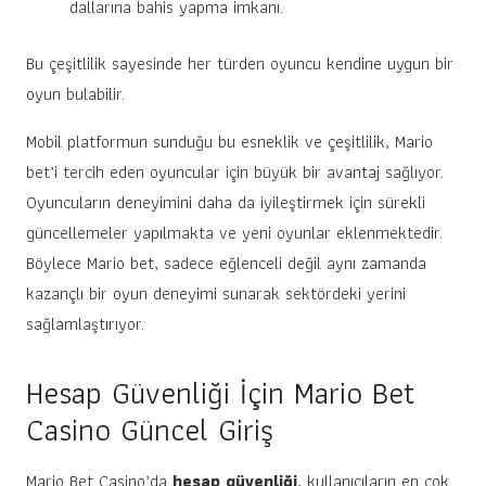
dallarına bahis yapma imkanı.
Bu çeşitlilik sayesinde her türden oyuncu kendine uygun bir
oyun bulabilir.
Mobil platformun sunduğu bu esneklik ve çeşitlilik, Mario
bet’i tercih eden oyuncular için büyük bir avantaj sağlıyor.
Oyuncuların deneyimini daha da iyileştirmek için sürekli
güncellemeler yapılmakta ve yeni oyunlar eklenmektedir.
Böylece Mario bet, sadece eğlenceli değil aynı zamanda
kazançlı bir oyun deneyimi sunarak sektördeki yerini
sağlamlaştırıyor.
Hesap Güvenliği İçin Mario Bet
Casino Güncel Giriş
Mario Bet Casino’da
hesap güvenliği
, kullanıcıların en çok