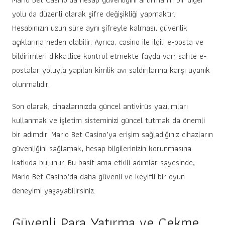
yolu da düzenli olarak şifre değişikliği yapmaktır.
Hesabınızın uzun süre aynı şifreyle kalması, güvenlik
açıklarına neden olabilir. Ayrıca, casino ile ilgili e-posta ve
bildirimleri dikkatlice kontrol etmekte fayda var; sahte e-
postalar yoluyla yapılan kimlik avı saldırılarına karşı uyanık
olunmalıdır.
Son olarak, cihazlarınızda güncel antivirüs yazılımları
kullanmak ve işletim sisteminizi güncel tutmak da önemli
bir adımdır. Mario Bet Casino’ya erişim sağladığınız cihazların
güvenliğini sağlamak, hesap bilgilerinizin korunmasına
katkıda bulunur. Bu basit ama etkili adımlar sayesinde,
Mario Bet Casino’da daha güvenli ve keyifli bir oyun
deneyimi yaşayabilirsiniz.
Güvenli Para Yatırma ve Çekme