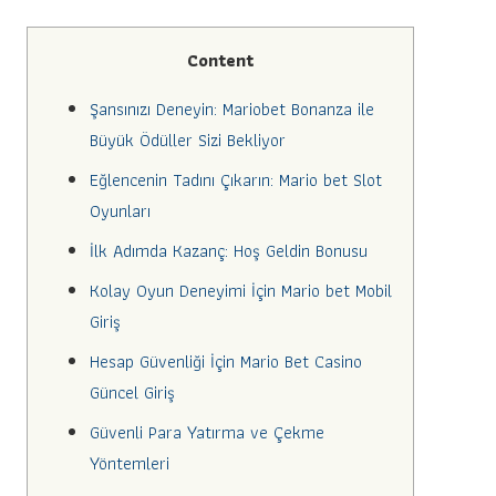
Content
Şansınızı Deneyin: Mariobet Bonanza ile
Büyük Ödüller Sizi Bekliyor
Eğlencenin Tadını Çıkarın: Mario bet Slot
Oyunları
İlk Adımda Kazanç: Hoş Geldin Bonusu
Kolay Oyun Deneyimi İçin Mario bet Mobil
Giriş
Hesap Güvenliği İçin Mario Bet Casino
Güncel Giriş
Güvenli Para Yatırma ve Çekme
Yöntemleri