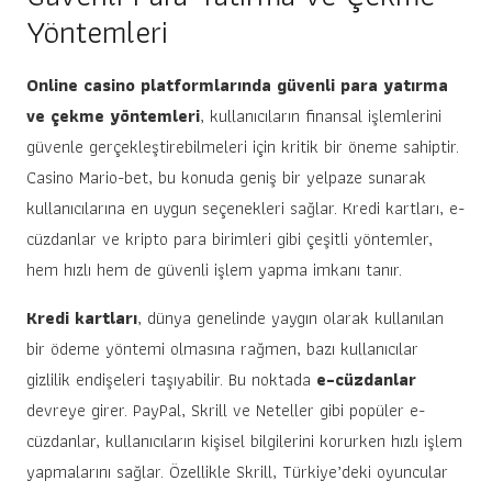
Yöntemleri
Online casino platformlarında güvenli para yatırma
ve çekme yöntemleri
, kullanıcıların finansal işlemlerini
güvenle gerçekleştirebilmeleri için kritik bir öneme sahiptir.
Casino Mario-bet, bu konuda geniş bir yelpaze sunarak
kullanıcılarına en uygun seçenekleri sağlar. Kredi kartları, e-
cüzdanlar ve kripto para birimleri gibi çeşitli yöntemler,
hem hızlı hem de güvenli işlem yapma imkanı tanır.
Kredi kartları
, dünya genelinde yaygın olarak kullanılan
bir ödeme yöntemi olmasına rağmen, bazı kullanıcılar
gizlilik endişeleri taşıyabilir. Bu noktada
e-cüzdanlar
devreye girer. PayPal, Skrill ve Neteller gibi popüler e-
cüzdanlar, kullanıcıların kişisel bilgilerini korurken hızlı işlem
yapmalarını sağlar. Özellikle Skrill, Türkiye’deki oyuncular