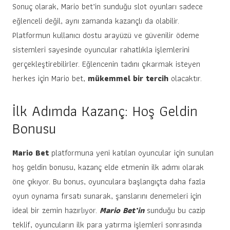
Sonuç olarak, Mario bet’in sunduğu slot oyunları sadece
eğlenceli değil, aynı zamanda kazançlı da olabilir.
Platformun kullanıcı dostu arayüzü ve güvenilir ödeme
sistemleri sayesinde oyuncular rahatlıkla işlemlerini
gerçekleştirebilirler. Eğlencenin tadını çıkarmak isteyen
herkes için Mario bet,
mükemmel bir tercih
olacaktır.
İlk Adımda Kazanç: Hoş Geldin
Bonusu
Mario Bet
platformuna yeni katılan oyuncular için sunulan
hoş geldin bonusu, kazanç elde etmenin ilk adımı olarak
öne çıkıyor. Bu bonus, oyunculara başlangıçta daha fazla
oyun oynama fırsatı sunarak, şanslarını denemeleri için
ideal bir zemin hazırlıyor.
Mario Bet’in
sunduğu bu cazip
teklif, oyuncuların ilk para yatırma işlemleri sonrasında