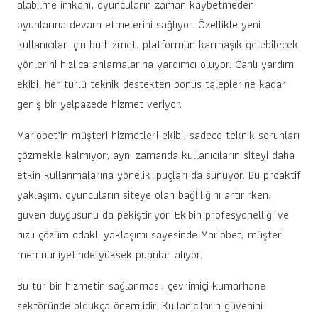
alabilme imkanı, oyuncuların zaman kaybetmeden
oyunlarına devam etmelerini sağlıyor. Özellikle yeni
kullanıcılar için bu hizmet, platformun karmaşık gelebilecek
yönlerini hızlıca anlamalarına yardımcı oluyor. Canlı yardım
ekibi, her türlü teknik destekten bonus taleplerine kadar
geniş bir yelpazede hizmet veriyor.
Mariobet’in müşteri hizmetleri ekibi, sadece teknik sorunları
çözmekle kalmıyor; aynı zamanda kullanıcıların siteyi daha
etkin kullanmalarına yönelik ipuçları da sunuyor. Bu proaktif
yaklaşım, oyuncuların siteye olan bağlılığını artırırken,
güven duygusunu da pekiştiriyor. Ekibin profesyonelliği ve
hızlı çözüm odaklı yaklaşımı sayesinde Mariobet, müşteri
memnuniyetinde yüksek puanlar alıyor.
Bu tür bir hizmetin sağlanması, çevrimiçi kumarhane
sektöründe oldukça önemlidir. Kullanıcıların güvenini