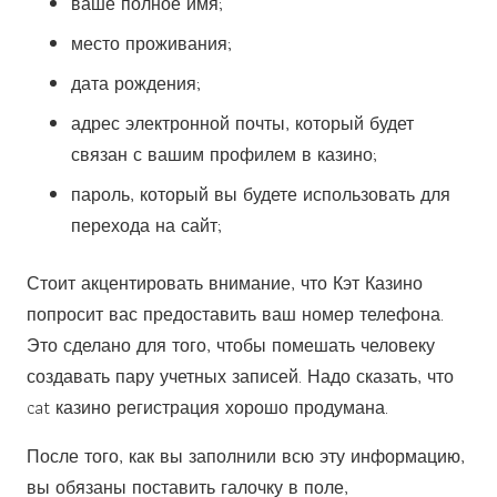
ваше полное имя;
место проживания;
дата рождения;
адрес электронной почты, который будет
связан с вашим профилем в казино;
пароль, который вы будете использовать для
перехода на сайт;
Стоит акцентировать внимание, что Кэт Казино
попросит вас предоставить ваш номер телефона.
Это сделано для того, чтобы помешать человеку
создавать пару учетных записей. Надо сказать, что
cat казино регистрация хорошо продумана.
После того, как вы заполнили всю эту информацию,
вы обязаны поставить галочку в поле,