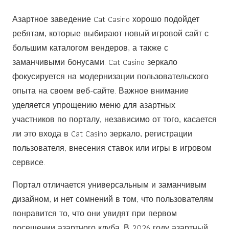
Азартное заведение Cat Casino хорошо подойдет
ребятам, которые выбирают новый игровой сайт с
большим каталогом вендеров, а также с
заманчивыми бонусами. Cat Casino зеркало
фокусируется на модернизации пользовательского
опыта на своем веб-сайте. Важное внимание
уделяется упрощению меню для азартных
участников по порталу, независимо от того, касается
ли это входа в Cat Casino зеркало, регистрации
пользователя, внесения ставок или игры в игровом
сервисе.
Портал отличается универсальным и заманчивым
дизайном, и нет сомнений в том, что пользователям
понравится то, что они увидят при первом
посещении азартного клуба. В 2026 году азартный