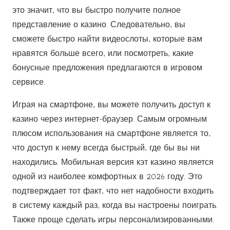
это значит, что вы быстро получите полное
представление о казино. Следовательно, вы
сможете быстро найти видеослоты, которые вам
нравятся больше всего, или посмотреть, какие
бонусные предложения предлагаются в игровом
сервисе.
Играя на смартфоне, вы можете получить доступ к
казино через интернет-браузер. Самым огромным
плюсом использования на смартфоне является то,
что доступ к нему всегда быстрый, где бы вы ни
находились. Мобильная версия кэт казино является
одной из наиболее комфортных в 2026 году. Это
подтверждает тот факт, что нет надобности входить
в систему каждый раз, когда вы настроены поиграть.
Также проще сделать игры персонализированными.