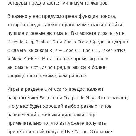
вендеры предлагаются минимум 10 жанров.
В казино у вас предусмотрена функция поиска,
которая предоставляет право моментально найти
лучшие игровые автоматы. Вы можете играть тут в
Majestic King, Book of Ra и Chaos Crew. Среди вендеров
с самым высоким RTP — Good Girl Bad Girl, Joker Strike
и Blood Suckers. В настоящее время игровые
автоматы Cat Casino предлагаются в более
защищённом режиме, чем раньше.
Игры в разделе Live Casino предоставляют
разработчики Evolution и Pragmatic Play. Это означает,
что у вас будет хороший выбор разных типов
развлечений с живыми дилерами. Еще
примечательно то, что вы можете получить
приветственный бонус в Live Casino. Это может