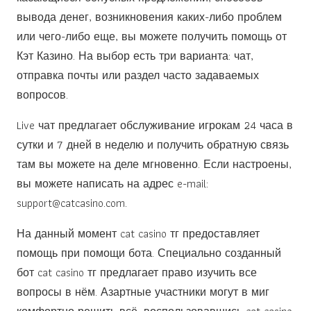
вывода денег, возникновения каких-либо проблем
или чего-либо еще, вы можете получить помощь от
Кэт Казино. На выбор есть три варианта: чат,
отправка почты или раздел часто задаваемых
вопросов.
Live чат предлагает обслуживание игрокам 24 часа в
сутки и 7 дней в неделю и получить обратную связь
там вы можете на деле мгновенно. Если настроены,
вы можете написать на адрес e-mail:
support@catcasino.com.
На данный момент cat casino тг предоставляет
помощь при помощи бота. Специально созданный
бот cat casino тг предлагает право изучить все
вопросы в нём. Азартные участники могут в миг