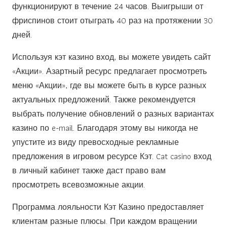
функционируют в течение 24 часов. Выигрыши от
фриспинов стоит отыграть 40 раз на протяжении 30
дней.
Используя кэт казино вход, вы можете увидеть сайт
«Акции». Азартный ресурс предлагает просмотреть
меню «Акции», где вы можете быть в курсе разных
актуальных предложений. Также рекомендуется
выбрать получение обновлений о разных вариантах
казино по e-mail. Благодаря этому вы никогда не
упустите из виду превосходные рекламные
предложения в игровом ресурсе Кэт. Cat casino вход
в личный кабинет также даст право вам
просмотреть всевозможные акции.
Программа лояльности Кэт Казино предоставляет
клиентам разные плюсы. При каждом вращении