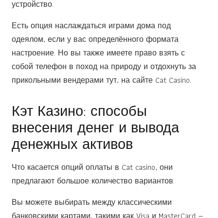
устройство.
Есть опция наслаждаться играми дома под
одеялом, если у вас определённого формата
настроение. Но вы также имеете право взять с
собой телефон в поход на природу и отдохнуть за
прикольными вендерами тут, на сайте Cat Casino.
Кэт Казино: способы
внесения денег и вывода
денежных активов
Что касается опций оплаты в Cat casino, они
предлагают большое количество вариантов.
Вы можете выбирать между классическими
банковскими картами, такими как Visa и MasterCard —