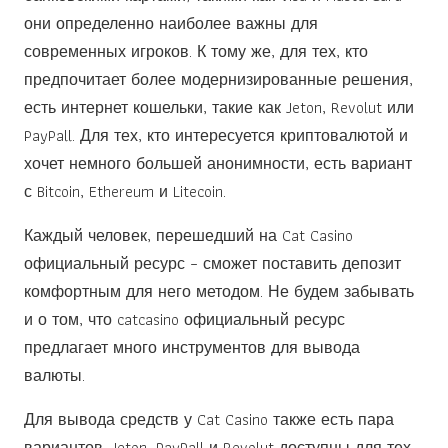
они определенно наиболее важны для
современных игроков. К тому же, для тех, кто
предпочитает более модернизированные решения,
есть интернет кошельки, такие как Jeton, Revolut или
PayPall. Для тех, кто интересуется криптовалютой и
хочет немного большей анонимности, есть вариант
с Bitcoin, Ethereum и Litecoin.
Каждый человек, перешедший на Cat Casino
официальный ресурс – сможет поставить депозит
комфортным для него методом. Не будем забывать
и о том, что catcasino официальный ресурс
предлагает много инструментов для вывода
валюты.
Для вывода средств у Cat Casino также есть пара
вариантов. Jeton, PayPall и Revolut доступны для тех,