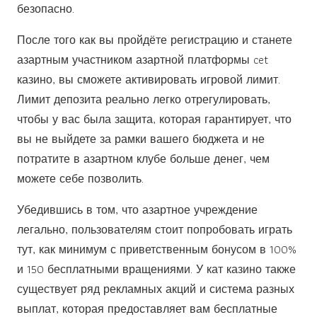
безопасно.
После того как вы пройдёте регистрацию и станете
азартным участником азартной платформы cet
казино, вы сможете активировать игровой лимит.
Лимит депозита реально легко отрегулировать,
чтобы у вас была защита, которая гарантирует, что
вы не выйдете за рамки вашего бюджета и не
потратите в азартном клубе больше денег, чем
можете себе позволить.
Убедившись в том, что азартное учреждение
легально, пользователям стоит попробовать играть
тут, как минимум с приветственным бонусом в 100%
и 150 бесплатными вращениями. У кат казино также
существует ряд рекламных акций и система разных
выплат, которая предоставляет вам бесплатные