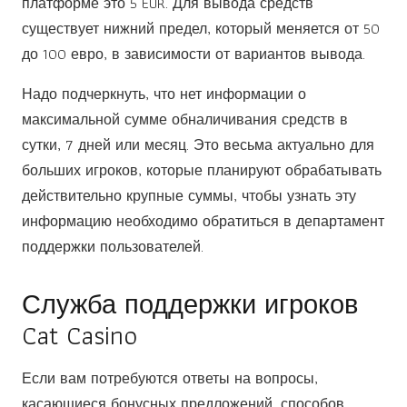
платформе это 5 EUR. Для вывода средств
существует нижний предел, который меняется от 50
до 100 евро, в зависимости от вариантов вывода.
Надо подчеркнуть, что нет информации о
максимальной сумме обналичивания средств в
сутки, 7 дней или месяц. Это весьма актуально для
больших игроков, которые планируют обрабатывать
действительно крупные суммы, чтобы узнать эту
информацию необходимо обратиться в департамент
поддержки пользователей.
Служба поддержки игроков
Cat Casino
Если вам потребуются ответы на вопросы,
касающиеся бонусных предложений, способов