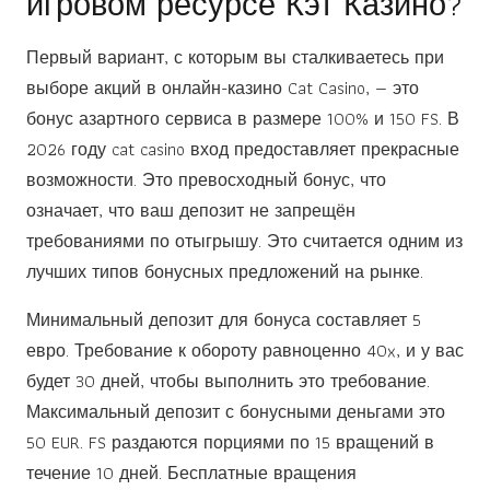
игровом ресурсе Кэт Казино?
Первый вариант, с которым вы сталкиваетесь при
выборе акций в онлайн-казино Cat Casino, — это
бонус азартного сервиса в размере 100% и 150 FS. В
2026 году cat casino вход предоставляет прекрасные
возможности. Это превосходный бонус, что
означает, что ваш депозит не запрещён
требованиями по отыгрышу. Это считается одним из
лучших типов бонусных предложений на рынке.
Минимальный депозит для бонуса составляет 5
евро. Требование к обороту равноценно 40x, и у вас
будет 30 дней, чтобы выполнить это требование.
Максимальный депозит с бонусными деньгами это
50 EUR. FS раздаются порциями по 15 вращений в
течение 10 дней. Бесплатные вращения