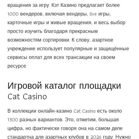
вращения за игру. Кэт Казино предлагает более
1000 вендеров, включая вендеры, live игры,
карточные игры и живые вращения, и весь выбор
просто изучить благодаря прекрасным
возможностям сортировки. К слову, азартное
учреждение использует популярные и защищённые
сервисы оплат для всех трансакции на своем
ресурсе.
Игровой каталог площадки
Cat Casino
В коллекции онлайн-казино Cat Casino есть около
1300 разных вариантов. Это, отметим, большая
цифра, но фактически говоря она на самом деле
стандартна для азартных клубов в 2026 году. Нужно