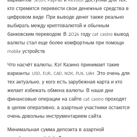
кто стремится перевести свои денежные средства в
цифровом виде. При выводе денег также реально
выбирать между криптовалютой и обычным
банковским переводом. В 2026 году cat casino вывод
валюты стал еще более комфортным при помощи
mobile устройств.
Что насчёт валюты, Кэт Казино принимает такие
варианты: USD, EUR, CAD, NOK, PLN, UAH. Это очень для
тех актуально, у кого есть зарубежная карта и кто
желает избежать обмена валюты. В наши дни
финансовые операции на сайте cat casino проходят
в целом оперативно, а азартные участники остаются
очень довольны инструментарием сайта.
Минимальная сумма депозита в азартной