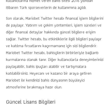
kullanıcılarına hizmet veren bahis sitesi 2016 yılından
itibaren Türk sporseverlerin de kullanımına açıldı.
Son olarak, Mariobet Twitter hesabı finansal işlem bilgilerini
de paylaşır. Yatırım ve çekim yöntemleri, işlem süreleri ve
diğer finansal detaylar hakkında güncel bilgilere erişim
sağlar. Twitter hesabı, bu etkinliklerle ilgili bilgileri paylaşır
ve katılma fırsatlarını kaçırmamanız için sizi bilgilendirir.
Mariobet Twitter hesabı, bahisçilerin birbirleriyle bağlantı
kurmalarına olanak tanır. Diğer kullanıcılarla deneyimlerinizi
paylaşabilir, bahis ipuçları alabilir ve tartışmalara
katılabilirsiniz. Heyecanı ve kazancı bir araya getiren
Mariobet ile kendinizi bahis dünyasının büyüleyici
atmosferine bırakmaya hazır olun.
Güncel Lisans Bilgileri