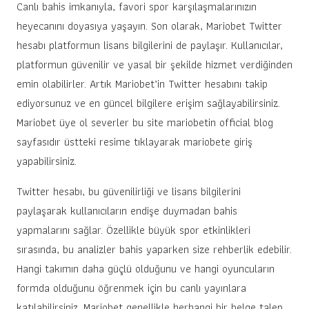
Canlı bahis imkanıyla, favori spor karşılaşmalarınızın
heyecanını doyasıya yaşayın. Son olarak, Mariobet Twitter
hesabı platformun lisans bilgilerini de paylaşır. Kullanıcılar,
platformun güvenilir ve yasal bir şekilde hizmet verdiğinden
emin olabilirler. Artık Mariobet’in Twitter hesabını takip
ediyorsunuz ve en güncel bilgilere erişim sağlayabilirsiniz.
Mariobet üye ol severler bu site mariobetin official blog
sayfasıdır üstteki resime tıklayarak mariobete giriş
yapabilirsiniz.
Twitter hesabı, bu güvenilirliği ve lisans bilgilerini
paylaşarak kullanıcıların endişe duymadan bahis
yapmalarını sağlar. Özellikle büyük spor etkinlikleri
sırasında, bu analizler bahis yaparken size rehberlik edebilir.
Hangi takımın daha güçlü olduğunu ve hangi oyuncuların
formda olduğunu öğrenmek için bu canlı yayınlara
katılabilirsiniz. Mariobet genellikle herhangi bir belge talep