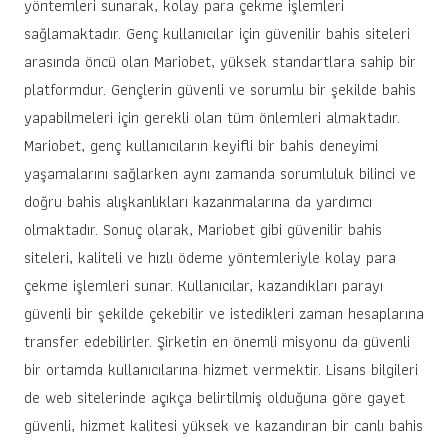
yöntemleri sunarak, kolay para çekme işlemleri
sağlamaktadır. Genç kullanıcılar için güvenilir bahis siteleri
arasında öncü olan Mariobet, yüksek standartlara sahip bir
platformdur. Gençlerin güvenli ve sorumlu bir şekilde bahis
yapabilmeleri için gerekli olan tüm önlemleri almaktadır.
Mariobet, genç kullanıcıların keyifli bir bahis deneyimi
yaşamalarını sağlarken aynı zamanda sorumluluk bilinci ve
doğru bahis alışkanlıkları kazanmalarına da yardımcı
olmaktadır. Sonuç olarak, Mariobet gibi güvenilir bahis
siteleri, kaliteli ve hızlı ödeme yöntemleriyle kolay para
çekme işlemleri sunar. Kullanıcılar, kazandıkları parayı
güvenli bir şekilde çekebilir ve istedikleri zaman hesaplarına
transfer edebilirler. Şirketin en önemli misyonu da güvenli
bir ortamda kullanıcılarına hizmet vermektir. Lisans bilgileri
de web sitelerinde açıkça belirtilmiş olduğuna göre gayet
güvenli, hizmet kalitesi yüksek ve kazandıran bir canlı bahis