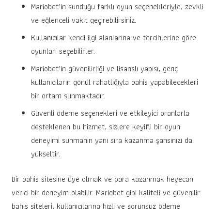
Mariobet’in sunduğu farklı oyun seçenekleriyle, zevkli
ve eğlenceli vakit geçirebilirsiniz.
Kullanıcılar kendi ilgi alanlarına ve tercihlerine göre
oyunları seçebilirler.
Mariobet’in güvenilirliği ve lisanslı yapısı, genç
kullanıcıların gönül rahatlığıyla bahis yapabilecekleri
bir ortam sunmaktadır.
Güvenli ödeme seçenekleri ve etkileyici oranlarla
desteklenen bu hizmet, sizlere keyifli bir oyun
deneyimi sunmanın yanı sıra kazanma şansınızı da
yükseltir.
Bir bahis sitesine üye olmak ve para kazanmak heyecan
verici bir deneyim olabilir. Mariobet gibi kaliteli ve güvenilir
bahis siteleri, kullanıcılarına hızlı ve sorunsuz ödeme