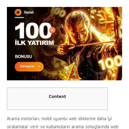
Content
Arama motorları, mobil uyumlu web sitelerine daha iyi
sıralamalar verir ve kullanıcıların arama sonuçlarında web