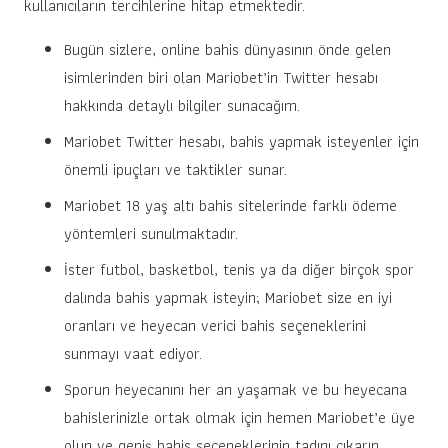
kullanıcıların tercihlerine hitap etmektedir.
Bugün sizlere, online bahis dünyasının önde gelen
isimlerinden biri olan Mariobet’in Twitter hesabı
hakkında detaylı bilgiler sunacağım.
Mariobet Twitter hesabı, bahis yapmak isteyenler için
önemli ipuçları ve taktikler sunar.
Mariobet 18 yaş altı bahis sitelerinde farklı ödeme
yöntemleri sunulmaktadır.
İster futbol, basketbol, tenis ya da diğer birçok spor
dalında bahis yapmak isteyin; Mariobet size en iyi
oranları ve heyecan verici bahis seçeneklerini
sunmayı vaat ediyor.
Sporun heyecanını her an yaşamak ve bu heyecana
bahislerinizle ortak olmak için hemen Mariobet’e üye
olun ve geniş bahis seçeneklerinin tadını çıkarın.