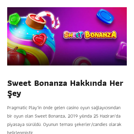
Sweet Bonanza Hakkında Her
Şey
Pragmatic Play’in önde gelen casino oyun sağlayıcısından
bir oyun olan Sweet Bonanza, 2019 yılında 25 Haziran’da
piyasaya sürüldü. Oyunun teması şekerler/candies olarak
belirlenmiştir.