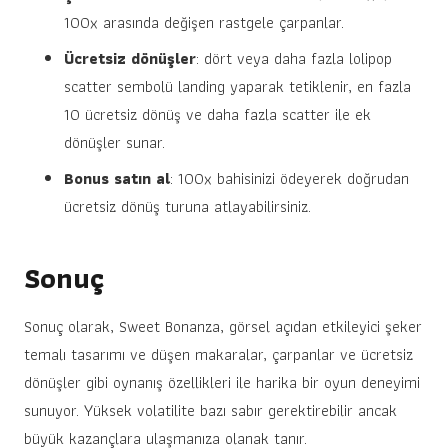
100x arasında değişen rastgele çarpanlar.
Ücretsiz dönüşler
: dört veya daha fazla lolipop
scatter sembolü landing yaparak tetiklenir, en fazla
10 ücretsiz dönüş ve daha fazla scatter ile ek
dönüşler sunar.
Bonus satın al
: 100x bahisinizi ödeyerek doğrudan
ücretsiz dönüş turuna atlayabilirsiniz.
Sonuç
Sonuç olarak, Sweet Bonanza, görsel açıdan etkileyici şeker
temalı tasarımı ve düşen makaralar, çarpanlar ve ücretsiz
dönüşler gibi oynanış özellikleri ile harika bir oyun deneyimi
sunuyor. Yüksek volatilite bazı sabır gerektirebilir ancak
büyük kazançlara ulaşmanıza olanak tanır.