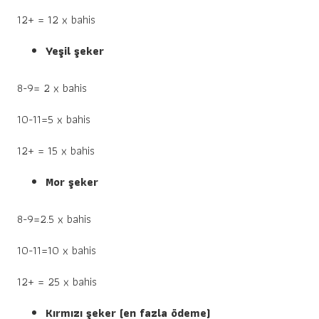
12+ = 12 x bahis
Yeşil şeker
8-9= 2 x bahis
10-11=5 x bahis
12+ = 15 x bahis
Mor şeker
8-9=2.5 x bahis
10-11=10 x bahis
12+ = 25 x bahis
Kırmızı şeker (en fazla ödeme)