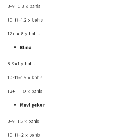
8-9=0.8 x bahis
10-11=1.2 x bahis
12+ = 8 x bahis
Elma
8-9=1 x bahis
10-11=1.5 x bahis
12+ = 10 x bahis
Mavi şeker
8-9=1.5 x bahis
10-11=2 x bahis