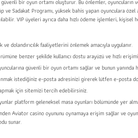
a güvenli bir oyun ortamı oluşturur. Bu önlemler, oyuncuların 
p ve Sadakat Programı, yüksek bahis yapan oyunculara özel ava
labilir. VIP üyeleri ayrıca daha hızlı ödeme işlemleri, kişisel 
 ve dolandırıcılık faaliyetlerini önlemek amacıyla uygulanır.
ümüne benzer şekilde kullanıcı dostu arayüzü ve hızlı erişimi
uncularına güvenli bir oyun ortamı sağlar ve bunun yanında hızl
anmak istediğiniz e-posta adresinizi girerek lütfen e-posta d
pmak için sitemizi tercih edebilirsiniz.
 oyunlar platform geleneksel masa oyunları bölümünde yer alm
nden Aviator casino oyununu oynamaya erişim sağlar ve oyun
odu sunar.