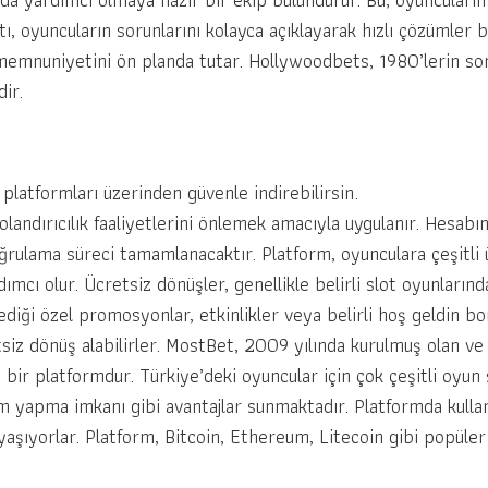
ı, oyuncuların sorunlarını kolayca açıklayarak hızlı çözümler 
 memnuniyetini ön planda tutar. Hollywoodbets, 1980’lerin so
ir.
platformları üzerinden güvenle indirebilirsin.
landırıcılık faaliyetlerini önlemek amacıyla uygulanır. Hesabın
oğrulama süreci tamamlanacaktır. Platform, oyunculara çeşitli
dımcı olur. Ücretsiz dönüşler, genellikle belirli slot oyunları
diği özel promosyonlar, etkinlikler veya belirli hoş geldin bonu
tsiz dönüş alabilirler. MostBet, 2009 yılında kurulmuş olan v
 bir platformdur. Türkiye’deki oyuncular için çok çeşitli oyun 
m yapma imkanı gibi avantajlar sunmaktadır. Platformda kull
aşıyorlar. Platform, Bitcoin, Ethereum, Litecoin gibi popüler