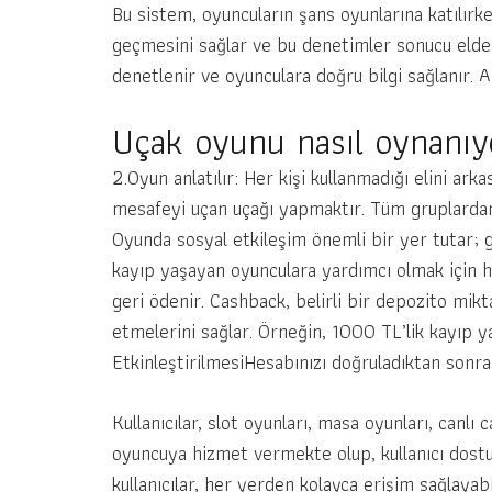
Bu sistem, oyuncuların şans oyunlarına katılır
geçmesini sağlar ve bu denetimler sonucu elde e
denetlenir ve oyunculara doğru bilgi sağlanır. 
Uçak oyunu nasıl oynanıy
2.Oyun anlatılır: Her kişi kullanmadığı elini ark
mesafeyi uçan uçağı yapmaktır. Tüm gruplardan 1
Oyunda sosyal etkileşim önemli bir yer tutar; ge
kayıp yaşayan oyunculara yardımcı olmak için ha
geri ödenir. Cashback, belirli bir depozito mik
etmelerini sağlar. Örneğin, 1000 TL’lik kayıp y
EtkinleştirilmesiHesabınızı doğruladıktan sonra,
Kullanıcılar, slot oyunları, masa oyunları, canlı
oyuncuya hizmet vermekte olup, kullanıcı dostu
kullanıcılar, her yerden kolayca erişim sağlaya