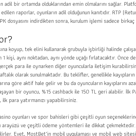
ken adil bir ortamda olduklarından emin olmalarını sağlar. Pl
dilen raporlar, oyunların adil olduğunun kanıtıdır. RTP (Retur
APK dosyasını indirdikten sonra, kurulum işlemi sadece birkaç 
or?
asına koyup, tek elini kullanarak grubuyla işbirliği halinde çal
 kişi, aynı noktadan, aynı yönde uçağı fırlatacaktır. Önce den
rçek para ile oynarken diğer oyuncularla iletişim kurabilirsin
ftalık olarak sunulmaktadır. Bu teklifler, genellikle kayıplar
tarına göre aktif hale gelir ve bu da oyuncuların kayıplarını
aşayan bir oyuncu, %15 cashback ile 150 TL geri alabilir. İlk 
 ilk para yatırmanızı yapabilirsiniz.
 casino oyunları ve spor bahisleri gibi çeşitli oyun seçenekleri
 arayüzü ve çeşitli ödeme yöntemleri ile dikkat çekmektedir
bilirler. Evet, MostBet’in mobil uygulaması ve mobil web sites