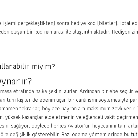
şlemi gerçekleştikten) sonra hediye kod (biletler), iptal edi
den oluşan bir kod numarası ile ulaştırılmaktadır. Hediyeniz
ullanabilir miyim?
Oynanır?
masa etrafında halka şeklini alırlar. Ardından bir ebe seçilir v
n tüm kişiler de ebenin uçan bir canlı ismi söylemesiyle parm
tamamen tekrarlar, böylece hayranlara maksimum zevk verir. T
en, yüksek kazançlar elde etmenin ve eğlenceli vakit geçirmeni
mesini sağlıyor, böylece herkes Aviator’un heyecanını tam an
re değişiklik gösterebilir. Bazı ödeme yöntemlerinde bu tuta