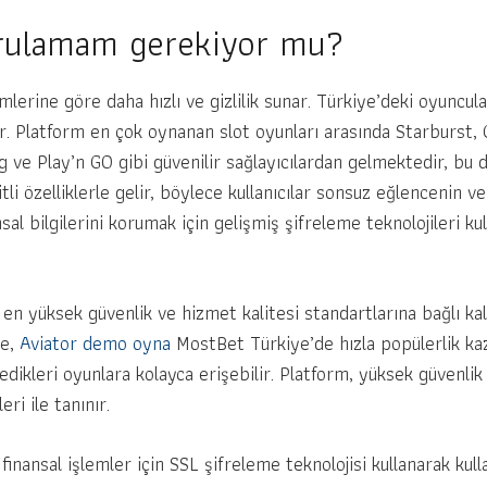
ğrulamam gerekiyor mu?
rine göre daha hızlı ve gizlilik sunar. Türkiye’deki oyuncular
r. Platform en çok oynanan slot oyunları arasında Starburst, 
 ve Play’n GO gibi güvenilir sağlayıcılardan gelmektedir, bu 
itli özelliklerle gelir, böylece kullanıcılar sonsuz eğlencenin
sal bilgilerini korumak için gelişmiş şifreleme teknolojileri kul
n yüksek güvenlik ve hizmet kalitesi standartlarına bağlı kalıyor
de,
Aviator demo oyna
MostBet Türkiye’de hızla popülerlik k
edikleri oyunlara kolayca erişebilir. Platform, yüksek güvenlik
ri ile tanınır.
ansal işlemler için SSL şifreleme teknolojisi kullanarak kulla