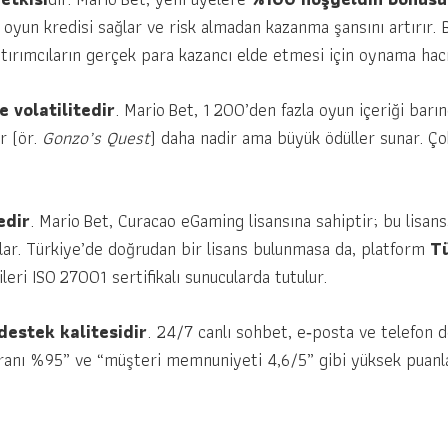
ar oyun kredisi sağlar ve risk almadan kazanma şansını artırır.
tırımcıların gerçek para kazancı elde etmesi için oynama ha
e volatilitedir
. Mario Bet, 1 200’den fazla oyun içeriği barınd
ar (ör.
Gonzo’s Quest
) daha nadir ama büyük ödüller sunar. Çok 
edir
. Mario Bet, Curacao eGaming lisansına sahiptir; bu lisan
ılar. Türkiye’de doğrudan bir lisans bulunmasa da, platform
Tü
eri ISO 27001 sertifikalı sunucularda tutulur.
destek kalitesidir
. 24/7 canlı sohbet, e‑posta ve telefon d
 oranı %95” ve “müşteri memnuniyeti 4,6/5” gibi yüksek puanlar