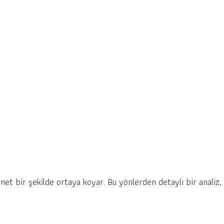
i net bir şekilde ortaya koyar. Bu yönlerden detaylı bir analiz,