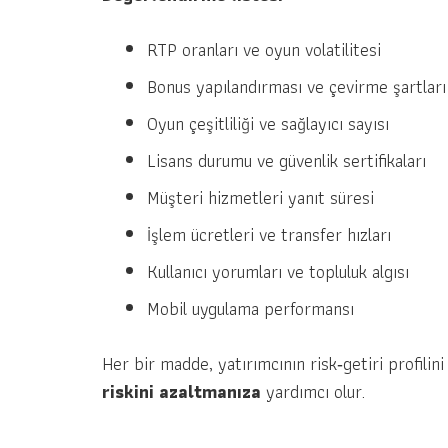
RTP oranları ve oyun volatilitesi
Bonus yapılandırması ve çevirme şartları
Oyun çeşitliliği ve sağlayıcı sayısı
Lisans durumu ve güvenlik sertifikaları
Müşteri hizmetleri yanıt süresi
İşlem ücretleri ve transfer hızları
Kullanıcı yorumları ve topluluk algısı
Mobil uygulama performansı
Her bir madde, yatırımcının risk‑getiri profilin
riskini azaltmanıza
yardımcı olur.