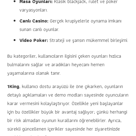
Masa Oyunları:
Klasik blackjack, rulet ve poker
varyasyonları.
Canlı Casino:
Gerçek krupiyelerle oynama imkanı
sunan canlı oyunlar.
Video Poker:
Strateji ve şansın mükemmel birleşimi.
Bu kategoriler, kullanıcıların ilgisini çeken oyunları hızlıca
bulmalarını sağlar ve aradıkları heyecanı hemen
yaşamalarına olanak tanır.
1King
, kullanıcı dostu arayüzü ile öne çıkarken, oyunların
detaylı açıklamaları ve demo modları sayesinde oyuncuların
karar vermesini kolaylaştırıyor. Özellikle yeni başlayanlar
için bu özellikler büyük bir avantaj sağlıyor; çünkü herhangi
bir risk almadan oyunun kurallarını öğrenebilirler. Ayrıca,
sürekli güncellenen içerikler sayesinde her ziyaretinizde