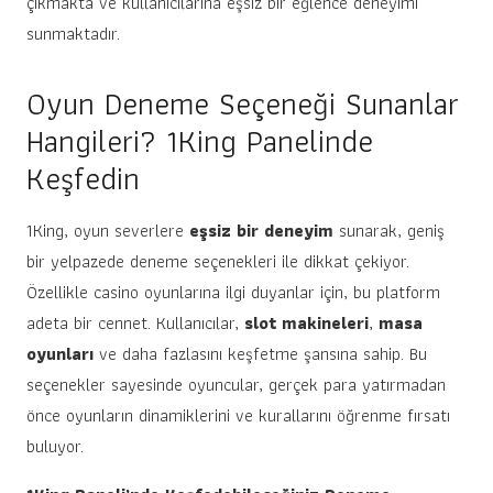
çıkmakta ve kullanıcılarına eşsiz bir eğlence deneyimi
sunmaktadır.
Oyun Deneme Seçeneği Sunanlar
Hangileri? 1King Panelinde
Keşfedin
1King, oyun severlere
eşsiz bir deneyim
sunarak, geniş
bir yelpazede deneme seçenekleri ile dikkat çekiyor.
Özellikle casino oyunlarına ilgi duyanlar için, bu platform
adeta bir cennet. Kullanıcılar,
slot makineleri
,
masa
oyunları
ve daha fazlasını keşfetme şansına sahip. Bu
seçenekler sayesinde oyuncular, gerçek para yatırmadan
önce oyunların dinamiklerini ve kurallarını öğrenme fırsatı
buluyor.