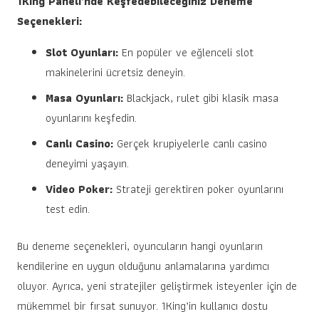
1King Paneli’nde Keşfedebileceğiniz Deneme
Seçenekleri:
Slot Oyunları:
En popüler ve eğlenceli slot
makinelerini ücretsiz deneyin.
Masa Oyunları:
Blackjack, rulet gibi klasik masa
oyunlarını keşfedin.
Canlı Casino:
Gerçek krupiyelerle canlı casino
deneyimi yaşayın.
Video Poker:
Strateji gerektiren poker oyunlarını
test edin.
Bu deneme seçenekleri, oyuncuların hangi oyunların
kendilerine en uygun olduğunu anlamalarına yardımcı
oluyor. Ayrıca, yeni stratejiler geliştirmek isteyenler için de
mükemmel bir fırsat sunuyor. 1King’in kullanıcı dostu