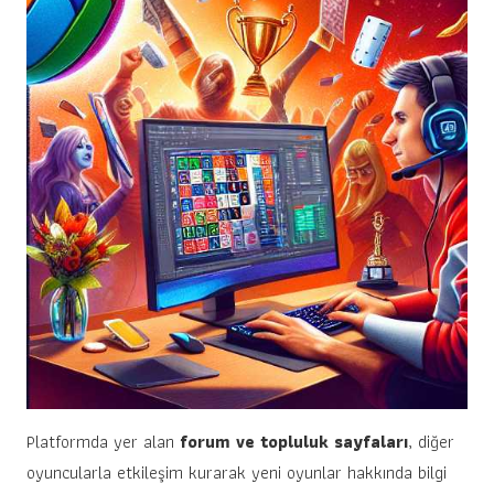
Platformda yer alan
forum ve topluluk sayfaları
, diğer
oyuncularla etkileşim kurarak yeni oyunlar hakkında bilgi