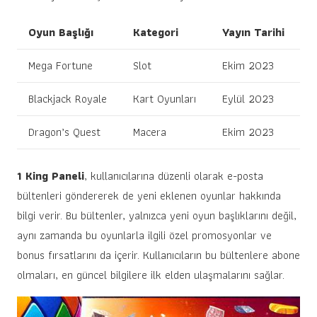
Oyun Başlığı
Kategori
Yayın Tarihi
Mega Fortune
Slot
Ekim 2023
Blackjack Royale
Kart Oyunları
Eylül 2023
Dragon’s Quest
Macera
Ekim 2023
1 King Paneli
, kullanıcılarına düzenli olarak e-posta
bültenleri göndererek de yeni eklenen oyunlar hakkında
bilgi verir. Bu bültenler, yalnızca yeni oyun başlıklarını değil,
aynı zamanda bu oyunlarla ilgili özel promosyonlar ve
bonus fırsatlarını da içerir. Kullanıcıların bu bültenlere abone
olmaları, en güncel bilgilere ilk elden ulaşmalarını sağlar.