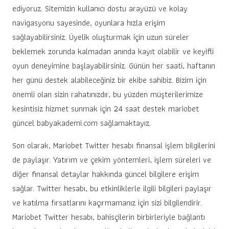
ediyoruz. Sitemizin kullanıcı dostu arayüzü ve kolay
navigasyonu sayesinde, oyunlara hızla erişim
sağlayabilirsiniz. Üyelik oluşturmak için uzun süreler
beklemek zorunda kalmadan anında kayıt olabilir ve keyifli
oyun deneyimine başlayabilirsiniz. Günün her saati, haftanın
her günü destek alabileceğiniz bir ekibe sahibiz. Bizim için
önemli olan sizin rahatınızdır, bu yüzden müşterilerimize
kesintisiz hizmet sunmak için 24 saat destek mariobet
güncel babyakademi.com sağlamaktayız.
Son olarak, Mariobet Twitter hesabı finansal işlem bilgilerini
de paylaşır. Yatırım ve çekim yöntemleri, işlem süreleri ve
diğer finansal detaylar hakkında güncel bilgilere erişim
sağlar. Twitter hesabı, bu etkinliklerle ilgili bilgileri paylaşır
ve katılma fırsatlarını kaçırmamanız için sizi bilgilendirir.
Mariobet Twitter hesabı, bahisçilerin birbirleriyle bağlantı