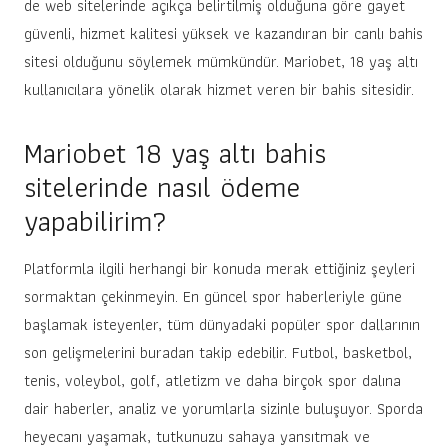
de web sitelerinde açıkça belirtilmiş olduğuna göre gayet
güvenli, hizmet kalitesi yüksek ve kazandıran bir canlı bahis
sitesi olduğunu söylemek mümkündür. Mariobet, 18 yaş altı
kullanıcılara yönelik olarak hizmet veren bir bahis sitesidir.
Mariobet 18 yaş altı bahis
sitelerinde nasıl ödeme
yapabilirim?
Platformla ilgili herhangi bir konuda merak ettiğiniz şeyleri
sormaktan çekinmeyin. En güncel spor haberleriyle güne
başlamak isteyenler, tüm dünyadaki popüler spor dallarının
son gelişmelerini buradan takip edebilir. Futbol, basketbol,
tenis, voleybol, golf, atletizm ve daha birçok spor dalına
dair haberler, analiz ve yorumlarla sizinle buluşuyor. Sporda
heyecanı yaşamak, tutkunuzu sahaya yansıtmak ve