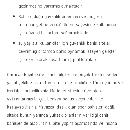
gezinmesine yardımcı olmaktadır.
Sahip olduğu güvenlik önlemleri ve müşteri
memnuniyetine verdiği önem sayesinde kullanıcılar
için güvenli bir ortam sağlamaktadır.
18 yaş altı kullanıcılar için güvenilir bahis siteleri,
çevrim içi ortamda bahis oynamak isteyen gençler
için özel olarak tasarlanmış platformlardır.
Curacao kayıtlı site lisans bilgileri ile birçok farklı ülkeden
yasal şekilde hizmet veren sitede aradığınız tüm oyunlar ve
içerikleri bulabilirsiniz. Mariobet sitesine üye olarak
yatırımlarınızı birçok bedava bonus seçenekleri ile
katlayabilirsiniz. Yalnızca klasik olan spor bahisleri değil,
sitede bunun yanında yüksek oranların verildiği canlı
bahisler de alabilirsiniz. Site yapım aşamasında ve insana