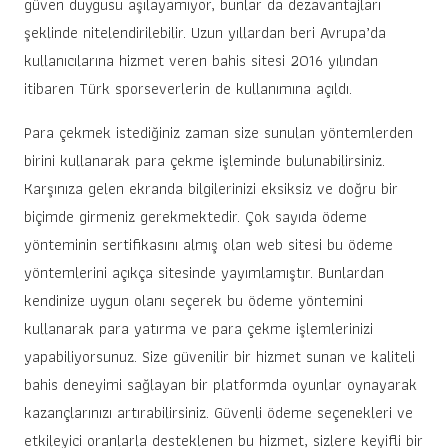
güven duygusu aşılayamıyor, bunlar da dezavantajları
şeklinde nitelendirilebilir. Uzun yıllardan beri Avrupa’da
kullanıcılarına hizmet veren bahis sitesi 2016 yılından
itibaren Türk sporseverlerin de kullanımına açıldı.
Para çekmek istediğiniz zaman size sunulan yöntemlerden
birini kullanarak para çekme işleminde bulunabilirsiniz.
Karşınıza gelen ekranda bilgilerinizi eksiksiz ve doğru bir
biçimde girmeniz gerekmektedir. Çok sayıda ödeme
yönteminin sertifikasını almış olan web sitesi bu ödeme
yöntemlerini açıkça sitesinde yayımlamıştır. Bunlardan
kendinize uygun olanı seçerek bu ödeme yöntemini
kullanarak para yatırma ve para çekme işlemlerinizi
yapabiliyorsunuz. Size güvenilir bir hizmet sunan ve kaliteli
bahis deneyimi sağlayan bir platformda oyunlar oynayarak
kazançlarınızı artırabilirsiniz. Güvenli ödeme seçenekleri ve
etkileyici oranlarla desteklenen bu hizmet, sizlere keyifli bir