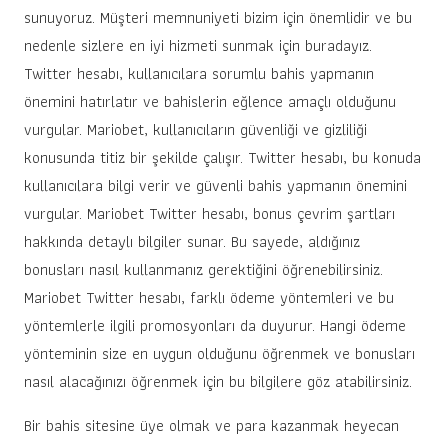
sunuyoruz. Müşteri memnuniyeti bizim için önemlidir ve bu
nedenle sizlere en iyi hizmeti sunmak için buradayız.
Twitter hesabı, kullanıcılara sorumlu bahis yapmanın
önemini hatırlatır ve bahislerin eğlence amaçlı olduğunu
vurgular. Mariobet, kullanıcıların güvenliği ve gizliliği
konusunda titiz bir şekilde çalışır. Twitter hesabı, bu konuda
kullanıcılara bilgi verir ve güvenli bahis yapmanın önemini
vurgular. Mariobet Twitter hesabı, bonus çevrim şartları
hakkında detaylı bilgiler sunar. Bu sayede, aldığınız
bonusları nasıl kullanmanız gerektiğini öğrenebilirsiniz.
Mariobet Twitter hesabı, farklı ödeme yöntemleri ve bu
yöntemlerle ilgili promosyonları da duyurur. Hangi ödeme
yönteminin size en uygun olduğunu öğrenmek ve bonusları
nasıl alacağınızı öğrenmek için bu bilgilere göz atabilirsiniz.
Bir bahis sitesine üye olmak ve para kazanmak heyecan