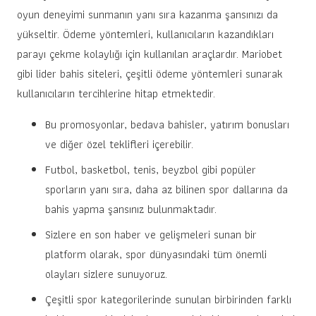
oyun deneyimi sunmanın yanı sıra kazanma şansınızı da
yükseltir. Ödeme yöntemleri, kullanıcıların kazandıkları
parayı çekme kolaylığı için kullanılan araçlardır. Mariobet
gibi lider bahis siteleri, çeşitli ödeme yöntemleri sunarak
kullanıcıların tercihlerine hitap etmektedir.
Bu promosyonlar, bedava bahisler, yatırım bonusları
ve diğer özel teklifleri içerebilir.
Futbol, basketbol, tenis, beyzbol gibi popüler
sporların yanı sıra, daha az bilinen spor dallarına da
bahis yapma şansınız bulunmaktadır.
Sizlere en son haber ve gelişmeleri sunan bir
platform olarak, spor dünyasındaki tüm önemli
olayları sizlere sunuyoruz.
Çeşitli spor kategorilerinde sunulan birbirinden farklı