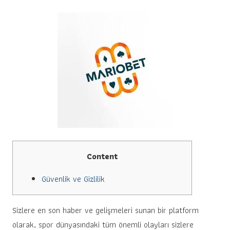
Content
Güvenlik ve Gizlilik
Sizlere en son haber ve gelişmeleri sunan bir platform
olarak, spor dünyasındaki tüm önemli olayları sizlere