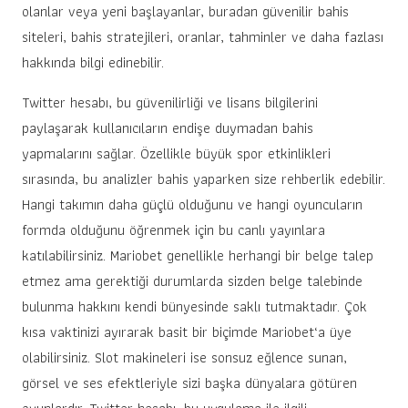
olanlar veya yeni başlayanlar, buradan güvenilir bahis
siteleri, bahis stratejileri, oranlar, tahminler ve daha fazlası
hakkında bilgi edinebilir.
Twitter hesabı, bu güvenilirliği ve lisans bilgilerini
paylaşarak kullanıcıların endişe duymadan bahis
yapmalarını sağlar. Özellikle büyük spor etkinlikleri
sırasında, bu analizler bahis yaparken size rehberlik edebilir.
Hangi takımın daha güçlü olduğunu ve hangi oyuncuların
formda olduğunu öğrenmek için bu canlı yayınlara
katılabilirsiniz. Mariobet genellikle herhangi bir belge talep
etmez ama gerektiği durumlarda sizden belge talebinde
bulunma hakkını kendi bünyesinde saklı tutmaktadır. Çok
kısa vaktinizi ayırarak basit bir biçimde Mariobet‘a üye
olabilirsiniz. Slot makineleri ise sonsuz eğlence sunan,
görsel ve ses efektleriyle sizi başka dünyalara götüren