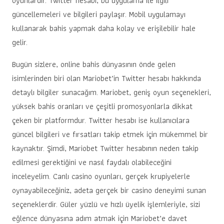
oyunlardır. Twitter hesabı, bu uygulama ile ilgili
güncellemeleri ve bilgileri paylaşır. Mobil uygulamayı
kullanarak bahis yapmak daha kolay ve erişilebilir hale
gelir.
Bugün sizlere, online bahis dünyasının önde gelen
isimlerinden biri olan Mariobet’in Twitter hesabı hakkında
detaylı bilgiler sunacağım. Mariobet, geniş oyun seçenekleri,
yüksek bahis oranları ve çeşitli promosyonlarla dikkat
çeken bir platformdur. Twitter hesabı ise kullanıcılara
güncel bilgileri ve fırsatları takip etmek için mükemmel bir
kaynaktır. Şimdi, Mariobet Twitter hesabının neden takip
edilmesi gerektiğini ve nasıl faydalı olabileceğini
inceleyelim. Canlı casino oyunları, gerçek krupiyelerle
oynayabileceğiniz, adeta gerçek bir casino deneyimi sunan
seçeneklerdir. Güler yüzlü ve hızlı üyelik işlemleriyle, sizi
eğlence dünyasına adım atmak için Mariobet’e davet