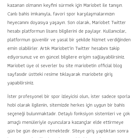
kazanan olmanın keyfini sürmek için Mariobet ile tanışın.
Canlı bahis imkanıyla, favori spor karşılaşmalarınızın
heyecanını doyasıya yaşayın. Son olarak, Mariobet Twitter
hesabı platformun lisans bilgilerini de paylaşır. Kullanıcılar,
platformun güvenilir ve yasal bir şekilde hizmet verdiğinden
emin olabilirler. Artık Mariobet’in Twitter hesabını takip
ediyorsunuz ve en güncel bilgilere erişim sağlayabilirsiniz.
Mariobet üye ol severler bu site mariobetin official blog
sayfasıdır üstteki resime tıklayarak mariobete giriş
yapabilirsiniz.
İster profesyonel bir spor izleyicisi olun, ister sadece sporla
hobi olarak ilgilenin, sitemizde herkes için uygun bir bahis
seçeneği bulunmaktadır. Detaylı fonksiyon sistemleri ve çok
amaçlı menüleriyle oyunculara kazançlar elde ettirmeye
gün be gün devam etmektedir. Siteye giriş yaptıktan sonra