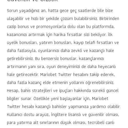
Sorun yaşadığınız an, hatta gece geç saatlerde bile bize
ulaşabilir ve hızlı bir şekilde çözüm bulabilirsiniz. Birbirinden
cazip bonus ve promosyonlarla dolu olan bu platformda,
kazancınızı artırmak için harika fırsatlar sizi bekliyor. İlk
üyelik bonusları, yatırım bonusları, kayıp telafi fırsatları ve
daha fazlasıyla, oyunlarınızı daha zevkli ve kazançlı hale
getirebilirsiniz. Bu benzersiz bonuslar, kazançlarınızı
artırmanın yanı sıra, oyun deneyiminizi de daha heyecanlı
hale getirecektir. Mariobet Twitter hesabını takip ederek,
daha fazla kazanç elde etmenin yollarını öğrenebilirsiniz.
Hesap, bahis stratejileri ve ipuçları hakkında sürekli güncel
bilgiler sunar. Özellikle yeni başlayanlar için, Mariobet
Twitter hesabı kazançlı bahisler yapmanıza yardımcı olabilir.
Kullanıcı dostu arayüz, İngiltere lisanslı ve güvenilir olması,
para yatırma alt sınırlarının düşük olması, tecrübeli canlı