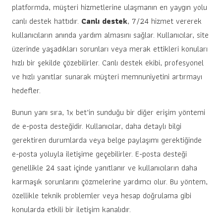
platformda, müşteri hizmetlerine ulaşmanın en yaygın yolu
canlı destek hattıdır.
Canlı destek
, 7/24 hizmet vererek
kullanıcıların anında yardım almasını sağlar. Kullanıcılar, site
üzerinde yaşadıkları sorunları veya merak ettikleri konuları
hızlı bir şekilde çözebilirler. Canlı destek ekibi, profesyonel
ve hızlı yanıtlar sunarak müşteri memnuniyetini artırmayı
hedefler.
Bunun yanı sıra, 1x bet’in sunduğu bir diğer erişim yöntemi
de e-posta desteğidir. Kullanıcılar, daha detaylı bilgi
gerektiren durumlarda veya belge paylaşımı gerektiğinde
e-posta yoluyla iletişime geçebilirler. E-posta desteği
genellikle 24 saat içinde yanıtlanır ve kullanıcıların daha
karmaşık sorunlarını çözmelerine yardımcı olur. Bu yöntem,
özellikle teknik problemler veya hesap doğrulama gibi
konularda etkili bir iletişim kanalıdır.