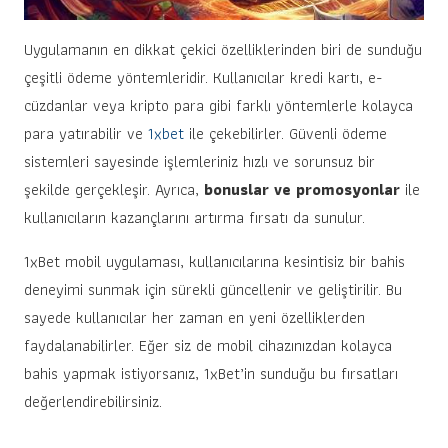
Uygulamanın en dikkat çekici özelliklerinden biri de sunduğu
çeşitli ödeme yöntemleridir. Kullanıcılar kredi kartı, e-
cüzdanlar veya kripto para gibi farklı yöntemlerle kolayca
para yatırabilir ve
1xbet
ile çekebilirler. Güvenli ödeme
sistemleri sayesinde işlemleriniz hızlı ve sorunsuz bir
şekilde gerçekleşir. Ayrıca,
bonuslar ve promosyonlar
ile
kullanıcıların kazançlarını artırma fırsatı da sunulur.
1xBet mobil uygulaması, kullanıcılarına kesintisiz bir bahis
deneyimi sunmak için sürekli güncellenir ve geliştirilir. Bu
sayede kullanıcılar her zaman en yeni özelliklerden
faydalanabilirler. Eğer siz de mobil cihazınızdan kolayca
bahis yapmak istiyorsanız, 1xBet’in sunduğu bu fırsatları
değerlendirebilirsiniz.