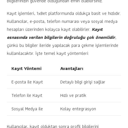
bilgilerinizin güvende olduğundan emin olabilirsiniz.
Kayıt işlemleri, 1xBet platformunda oldukça basit ve hızlıdır.
Kullanıcılar, e-posta, telefon numarası veya sosyal medya
hesapları üzerinden kolayca kayıt olabilirler.
Kayıt
esnasında verilen bilgilerin doğruluğu çok önemlidir
,
çünkü bu bilgiler ileride yapılacak para çekme işlemlerinde
kullanılacaktır. İşte temel kayıt yöntemleri:
Kayıt Yöntemi
Avantajları
E-posta ile Kayıt
Detaylı bilgi girişi sağlar
Telefon ile Kayıt
Hızlı ve pratik
Sosyal Medya ile
Kolay entegrasyon
Kullanıcılar, kayıt olduktan sonra profil bilgilerini