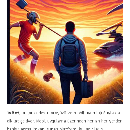
1xBet
, kullanıcı dostu arayüzü ve mobil uyumluluğuyla da
dikkat çekiyor. Mobil uygulama üzerinden her an her yerden
bahis yapma imkanı sunan platform, kullanıcıların