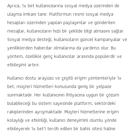
Ayrıca, 1x bet kullanıcılarına sosyal medya üzerinden de
ulaşma imkanı tanır. Platformun resmi sosyal medya
hesapları üzerinden yapılan paylaşımlar ve gönderilen
mesajlar, kullanıcıların hızlı bir şekilde bilgi almasını sağlar.
Sosyal medya desteği, kullanıcıların güncel kampanyalar ve
yeniliklerden haberdar olmalarına da yardımcı olur. Bu
yöntem, özellikle genç kullanıcılar arasında popülerdir ve
etkileşimi artırır.
Kullanıcı dostu arayüzü ve çeşitli erişim yöntemleriyle 1x
bet, müşteri hizmetleri konusunda geniş bir yelpaze
sunmaktadır. Her kullanıcının ihtiyacına uygun bir çözüm
bulabileceği bu sistem sayesinde platform, sektördeki
rakiplerinden ayrışmaktadır. Müşteri hizmetlerine erişim
kolaylığı ve etkinliği, kullanıcı deneyimini olumlu yönde
etkileyerek 1x bet’i tercih edilen bir bahis sitesi haline