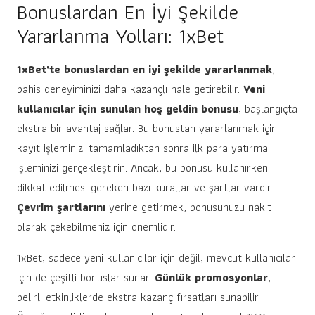
Bonuslardan En İyi Şekilde
Yararlanma Yolları: 1xBet
1xBet’te bonuslardan en iyi şekilde yararlanmak
,
bahis deneyiminizi daha kazançlı hale getirebilir.
Yeni
kullanıcılar için sunulan hoş geldin bonusu
, başlangıçta
ekstra bir avantaj sağlar. Bu bonustan yararlanmak için
kayıt işleminizi tamamladıktan sonra ilk para yatırma
işleminizi gerçekleştirin. Ancak, bu bonusu kullanırken
dikkat edilmesi gereken bazı kurallar ve şartlar vardır.
Çevrim şartlarını
yerine getirmek, bonusunuzu nakit
olarak çekebilmeniz için önemlidir.
1xBet, sadece yeni kullanıcılar için değil, mevcut kullanıcılar
için de çeşitli bonuslar sunar.
Günlük promosyonlar
,
belirli etkinliklerde ekstra kazanç fırsatları sunabilir.