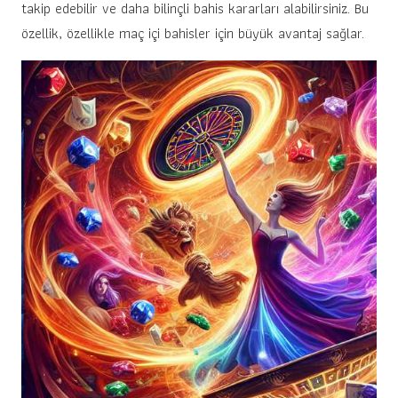
takip edebilir ve daha bilinçli bahis kararları alabilirsiniz. Bu
özellik, özellikle maç içi bahisler için büyük avantaj sağlar.