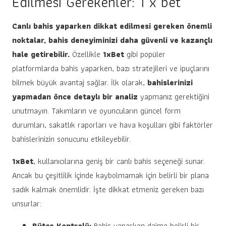
Edilmesi Gerekenler: 1 x bet
Canlı bahis yaparken dikkat edilmesi gereken önemli
noktalar, bahis deneyiminizi daha güvenli ve kazançlı
hale getirebilir.
Özellikle
1xBet
gibi popüler
platformlarda bahis yaparken, bazı stratejileri ve ipuçlarını
bilmek büyük avantaj sağlar. İlk olarak,
bahislerinizi
yapmadan önce detaylı bir analiz
yapmanız gerektiğini
unutmayın. Takımların ve oyuncuların güncel form
durumları, sakatlık raporları ve hava koşulları gibi faktörler
bahislerinizin sonucunu etkileyebilir.
1xBet
, kullanıcılarına geniş bir canlı bahis seçeneği sunar.
Ancak bu çeşitlilik içinde kaybolmamak için belirli bir plana
sadık kalmak önemlidir. İşte dikkat etmeniz gereken bazı
unsurlar:
Bütçe Kontrolü:
Bahis yaparken daima belirli bir