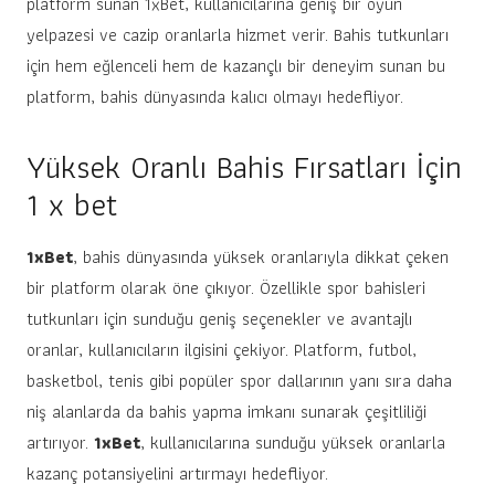
platform sunan 1xBet, kullanıcılarına geniş bir oyun
yelpazesi ve cazip oranlarla hizmet verir. Bahis tutkunları
için hem eğlenceli hem de kazançlı bir deneyim sunan bu
platform, bahis dünyasında kalıcı olmayı hedefliyor.
Yüksek Oranlı Bahis Fırsatları İçin
1 x bet
1xBet
, bahis dünyasında yüksek oranlarıyla dikkat çeken
bir platform olarak öne çıkıyor. Özellikle spor bahisleri
tutkunları için sunduğu geniş seçenekler ve avantajlı
oranlar, kullanıcıların ilgisini çekiyor. Platform, futbol,
basketbol, tenis gibi popüler spor dallarının yanı sıra daha
niş alanlarda da bahis yapma imkanı sunarak çeşitliliği
artırıyor.
1xBet
, kullanıcılarına sunduğu yüksek oranlarla
kazanç potansiyelini artırmayı hedefliyor.