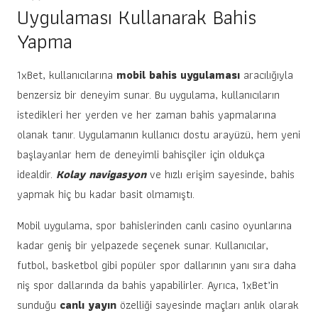
Uygulaması Kullanarak Bahis
Yapma
1xBet, kullanıcılarına
mobil bahis uygulaması
aracılığıyla
benzersiz bir deneyim sunar. Bu uygulama, kullanıcıların
istedikleri her yerden ve her zaman bahis yapmalarına
olanak tanır. Uygulamanın kullanıcı dostu arayüzü, hem yeni
başlayanlar hem de deneyimli bahisçiler için oldukça
idealdir.
Kolay navigasyon
ve hızlı erişim sayesinde, bahis
yapmak hiç bu kadar basit olmamıştı.
Mobil uygulama, spor bahislerinden canlı casino oyunlarına
kadar geniş bir yelpazede seçenek sunar. Kullanıcılar,
futbol, basketbol gibi popüler spor dallarının yanı sıra daha
niş spor dallarında da bahis yapabilirler. Ayrıca, 1xBet’in
sunduğu
canlı yayın
özelliği sayesinde maçları anlık olarak