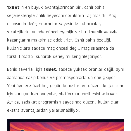
1xBet
‘in en büyük avantajlarından biri, canlı bahis
seçenekleriyle anlık heyecanı doruklara taşımasıdır. Maç
esnasında değişen oranlar sayesinde kullanıcılar,
stratejilerini anında güncelleyebilir ve bu dinamik yapıyla
kazançlarını maksimize edebilirler. Canlı bahis özelliği,
kullanıcılara sadece maç öncesi değil, maç sırasında da
farklı fırsatlar sunarak deneyimi zenginleştiriyor.
Bahis severler için
1xBet
, sadece yüksek oranlar değil, aynı
zamanda cazip bonus ve promosyonlarla da öne çıkıyor.
Yeni üyelere özel hoş geldin bonusları ve düzenli kullanıcılar
için sunulan kampanyalar, platformun cazibesini artırıyor.
Ayrıca, sadakat programları sayesinde düzenli kullanıcılar
ekstra avantajlardan yararlanabiliyor.