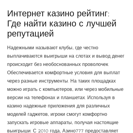
Интернет казино рейтинг:
Где найти казино с лучшей
репутацией
Надежными называют клубы, где честно
выплачиваются выигрыши на слотах и вывод денег
происходит без необоснованных проволочек.
Обеспечивается комфортные условия для выплат
через разные инструменты. На таких площадках
можно играть с компьютеров, или через мобильные
версии на телефонах и планшетах. Используя в
казино надежные приложения для различных
моделей гаджетов, игроки смогут комфортно
запускать игровые аппараты, получая настоящие
выигрыши. С 2010 года, Азино777 предоставляет