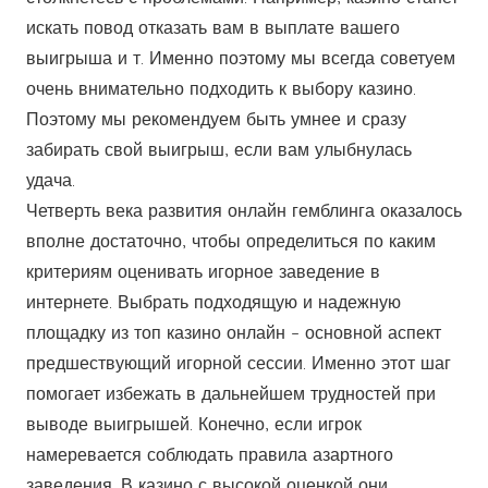
искать повод отказать вам в выплате вашего
выигрыша и т. Именно поэтому мы всегда советуем
очень внимательно подходить к выбору казино.
Поэтому мы рекомендуем быть умнее и сразу
забирать свой выигрыш, если вам улыбнулась
удача.
Четверть века развития онлайн гемблинга оказалось
вполне достаточно, чтобы определиться по каким
критериям оценивать игорное заведение в
интернете. Выбрать подходящую и надежную
площадку из топ казино онлайн – основной аспект
предшествующий игорной сессии. Именно этот шаг
помогает избежать в дальнейшем трудностей при
выводе выигрышей. Конечно, если игрок
намеревается соблюдать правила азартного
заведения. В казино с высокой оценкой они