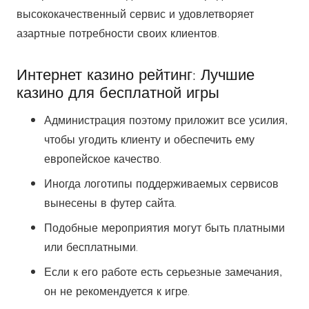
высококачественный сервис и удовлетворяет
азартные потребности своих клиентов.
Интернет казино рейтинг: Лучшие
казино для бесплатной игры
Администрация поэтому приложит все усилия,
чтобы угодить клиенту и обеспечить ему
европейское качество.
Иногда логотипы поддерживаемых сервисов
вынесены в футер сайта.
Подобные мероприятия могут быть платными
или бесплатными.
Если к его работе есть серьезные замечания,
он не рекомендуется к игре.