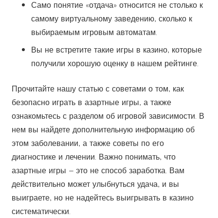
Само понятие «отдача» относится не столько к
самому виртуальному заведению, сколько к
выбираемым игровым автоматам.
Вы не встретите такие игры в казино, которые
получили хорошую оценку в нашем рейтинге.
Прочитайте нашу статью с советами о том, как
безопасно играть в азартные игры, а также
ознакомьтесь с разделом об игровой зависимости. В
нем вы найдете дополнительную информацию об
этом заболевании, а также советы по его
диагностике и лечении. Важно понимать, что
азартные игры — это не способ заработка. Вам
действительно может улыбнуться удача, и вы
выиграете, но не надейтесь выигрывать в казино
систематически.