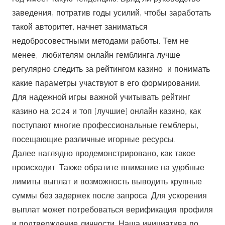
заведения, потратив годы усилий, чтобы заработать
такой авторитет, начнет заниматься
недобросовестными методами работы. Тем не
менее, любителям онлайн гемблинга лучше
регулярно следить за рейтингом казино и понимать
какие параметры участвуют в его формировании.
Для надежной игры важной учитывать рейтинг
казино на 2024 и топ (лучшие) онлайн казино, как
поступают многие профессиональные гемблеры,
посещающие различные игорные ресурсы.
Далее наглядно продемонстрировано, как такое
происходит. Также обратите внимание на удобные
лимиты выплат и возможность выводить крупные
суммы без задержек после запроса. Для ускорения
выплат может потребоваться верификация профиля
и подтверждение личности. Наша инициатива по