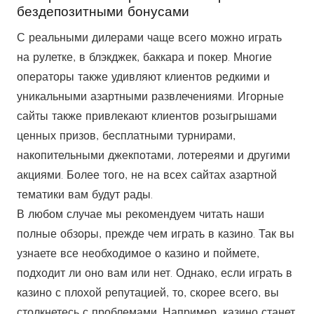
бездепозитными бонусами
С реальными дилерами чаще всего можно играть
на рулетке, в блэкджек, баккара и покер. Многие
операторы также удивляют клиентов редкими и
уникальными азартными развлечениями. Игорные
сайты также привлекают клиентов розыгрышами
ценных призов, бесплатными турнирами,
накопительными джекпотами, лотереями и другими
акциями. Более того, не на всех сайтах азартной
тематики вам будут рады.
В любом случае мы рекомендуем читать наши
полные обзоры, прежде чем играть в казино. Так вы
узнаете все необходимое о казино и поймете,
подходит ли оно вам или нет. Однако, если играть в
казино с плохой репутацией, то, скорее всего, вы
столкнетесь с проблемами. Например, казино станет