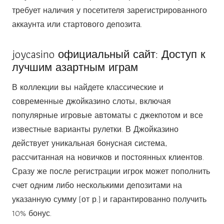
требует наличия у посетителя зарегистрированного
аккаунта или стартового депозита.
joycasino официальный сайт: Доступ к
лучшим азартным играм
В коллекции вы найдете классические и
современные джойказино слоты, включая
популярные игровые автоматы с джекпотом и все
известные варианты рулетки. В Джойказино
действует уникальная бонусная система,
рассчитанная на новичков и постоянных клиентов.
Сразу же после регистрации игрок может пополнить
счет одним либо несколькими депозитами на
указанную сумму (от р.) и гарантированно получить
10% бонус.