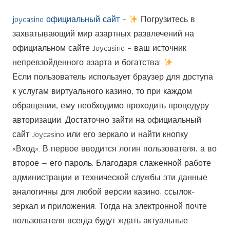
joycasino официальный сайт
–
Погрузитесь в
захватывающий мир азартных развлечений на
официальном сайте Joycasino – ваш источник
непревзойденного азарта и богатства!
Если пользователь использует браузер для доступа
к услугам виртуального казино, то при каждом
обращении, ему необходимо проходить процедуру
авторизации. Достаточно зайти на официальный
сайт Joycasino или его зеркало и найти кнопку
«Вход». В первое вводится логин пользователя, а во
второе — его пароль. Благодаря слаженной работе
администрации и технической службы эти данные
аналогичны для любой версии казино, ссылок-
зеркал и приложения. Тогда на электронной почте
пользователя всегда будут ждать актуальные