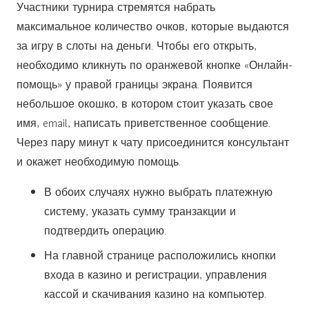
Участники турнира стремятся набрать
максимальное количество очков, которые выдаются
за игру в слоты на деньги. Чтобы его открыть,
необходимо кликнуть по оранжевой кнопке «Онлайн-
помощь» у правой границы экрана. Появится
небольшое окошко, в котором стоит указать свое
имя, email, написать приветственное сообщение.
Через пару минут к чату присоединится консультант
и окажет необходимую помощь.
В обоих случаях нужно выбрать платежную
систему, указать сумму транзакции и
подтвердить операцию.
На главной странице расположились кнопки
входа в казино и регистрации, управления
кассой и скачивания казино на компьютер.