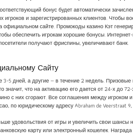
ответствующий бонус будет автоматически зачислен н
х игроков и зарегистрированных клиентов. Чтобы в
 официальном сайте. Промокоды казино Кэт генерир
тобы обеспечить игрокам хорошие бонусы. Интернет
 посетители получают фриспины, увеличивают банк.
циальному Сайту
 3-5 дней, а другие — в течение 2 недель. Призовы
значит, что на активацию его дается от 24-х до 72-
ино с них сгорают. Все соглашения между игроком и T
, по юридическому адресу Abraham de Veerstraat 9, 
ше удовольствия от игры и увеличить свои шансы на
банковскую карту или электронный кошелек. Награда