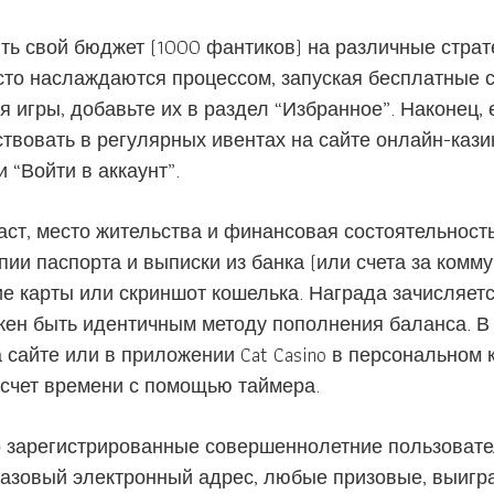
ь свой бюджет (1000 фантиков) на различные страте
сто наслаждаются процессом, запуская бесплатные с
 игры, добавьте их в раздел “Избранное”. Наконец,
твовать в регулярных ивентах на сайте онлайн-кази
 “Войти в аккаунт”.
аст, место жительства и финансовая состоятельност
опии паспорта и выписки из банка (или счета за комм
е карты или скриншот кошелька. Награда зачисляетс
лжен быть идентичным методу пополнения баланса. 
 сайте или в приложении Cat Casino в персональном 
тсчет времени с помощью таймера.
о зарегистрированные совершеннолетние пользовате
разовый электронный адрес, любые призовые, выигра