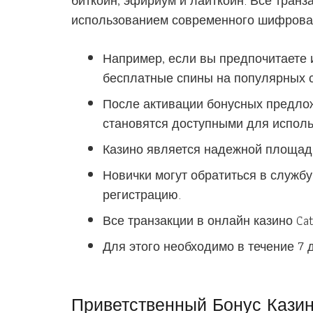
биткоин, эфириум и лайткойн. Все транз
использованием современного шифрован
Например, если вы предпочитаете 
бесплатные спины на популярных с
После активации бонусных предлож
становятся доступными для исполь
Казино является надежной площадк
Новички могут обратиться в службу
регистрацию.
Все транзакции в онлайн казино Cat
Для этого необходимо в течение 7 
Приветственный Бонус Казин