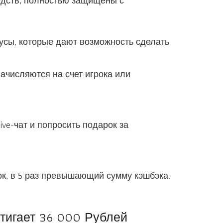
редств, полностью защищены с
нусы, которые дают возможность сделать
ачисляются на счет игрока или
ve-чат и попросить подарок за
ок, в 5 раз превышающий сумму кэшбэка.
тигает 36 000 Рублей