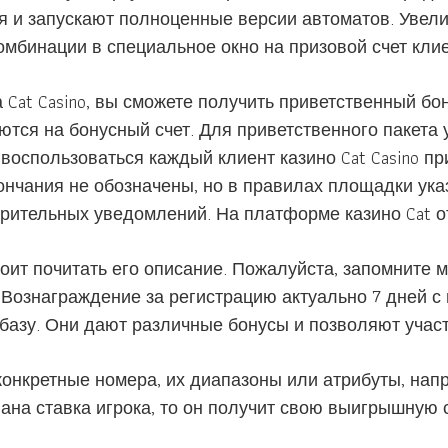
я и запускают полноценные версии автоматов. Увел
комбинации в специальное окно на призовой счет кли
 Cat Casino, вы сможете получить приветственный бо
тся на бонусный счет. Для приветственного пакета у
 воспользоваться каждый клиент казино Cat Casino п
кончания не обозначены, но в правилах площадки ука
рительных уведомлений. На платформе казино Cat от
оит почитать его описание. Пожалуйста, запомните м
 Вознаграждение за регистрацию актуально 7 дней с 
базу. Они дают различные бонусы и позволяют участ
онкретные номера, их диапазоны или атрибуты, напр
ана ставка игрока, то он получит свою выигрышную су