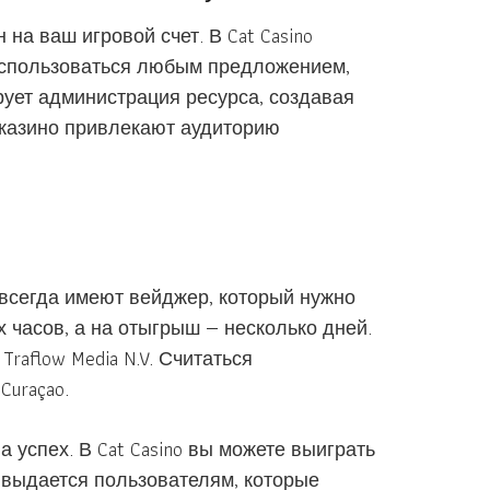
а ваш игровой счет. В Cat Casino
оспользоваться любым предложением,
ует администрация ресурса, создавая
-казино привлекают аудиторию
е всегда имеют вейджер, который нужно
х часов, а на отыгрыш — несколько дней.
raflow Media N.V. Считаться
Curaçao.
 успех. В Cat Casino вы можете выиграть
 выдается пользователям, которые