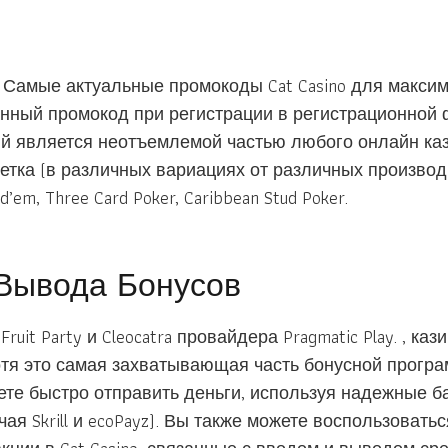
 Самые актуальные промокоды Cat Casino для макс
нный промокод при регистрации в регистрационной фо
ый является неотъемлемой частью любого онлайн ка
етка (в различных вариациях от различных производ
’em, Three Card Poker, Caribbean Stud Poker.
Вывода Бонусов
ruit Party и Cleocatra провайдера Pragmatic Play. , ка
. Хотя это самая захватывающая часть бонусной програ
те быстро отправить деньги, используя надежные б
ая Skrill и ecoPayz). Вы также можете воспользова