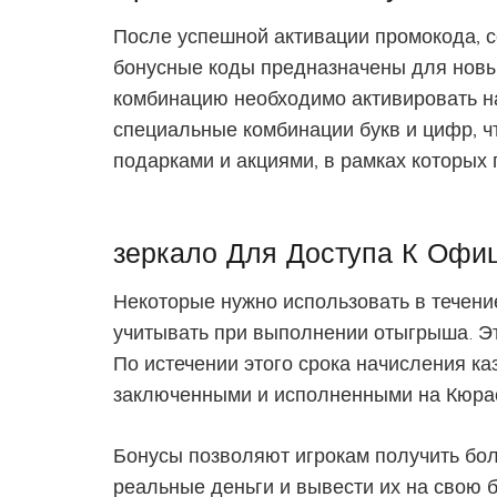
После успешной активации промокода, со
бонусные коды предназначены для новы
комбинацию необходимо активировать на
специальные комбинации букв и цифр, ч
подарками и акциями, в рамках которых
зеркало Для Доступа К Офи
Некоторые нужно использовать в течение
учитывать при выполнении отыгрыша. Это 
По истечении этого срока начисления каз
заключенными и исполненными на Кюрасао
Бонусы позволяют игрокам получить боль
реальные деньги и вывести их на свою 