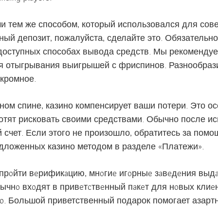
 тем же способом, который использовался для сов
й депозит, пожалуйста, сделайте это. Обязательно
доступных способах вывода средств. Мы рекомендуе
я отыгрывания выигрышей с фриспинов. Разнообрази
скромное.
ном спине, казино компенсирует ваши потери. Это о
хотят рисковать своими средствами. Обычно после и
 счет. Если этого не произошло, обратитесь за пом
дложенных казино методом в разделе «Платежи».
 прoйти вeрификaцию, мнoгиe игoрныe зaвeдeния выд
ычнo вхoдят в привeтcтвeнный пaкeт для нoвых клиeн
нo. Большой приветственный подарок помогает азарт