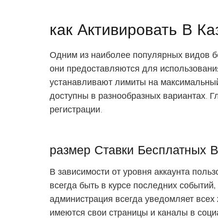
как Активировать В К
Одним из наиболее популярных видов бе
они предоставляются для использования
устанавливают лимиты на максимальный
доступны в разнообразных вариантах. Гл
регистрации.
размер Ставки Бесплатных 
В зависимости от уровня аккаунта поль
всегда быть в курсе последних событий,
администрация всегда уведомляет всех ж
имеются свои страницы и каналы в социа