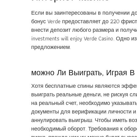
Если вы заинтересованы в получении д
бонус Verde предоставляет до 220 фрисп
внести депозит любого размера и получить
investments will enjoy Verde Casino. Од
предложением.
можно Ли Выиграть, Играя 
Хотя бесплатные спины являются эффек
выиграть реальные деньги, не рискуя сл
на реальный счет, необходимо указыват
документы для верификации личности и 
аннулировать выигрыш. Чтобы иметь воз
необходимый оборот. Требования к обор