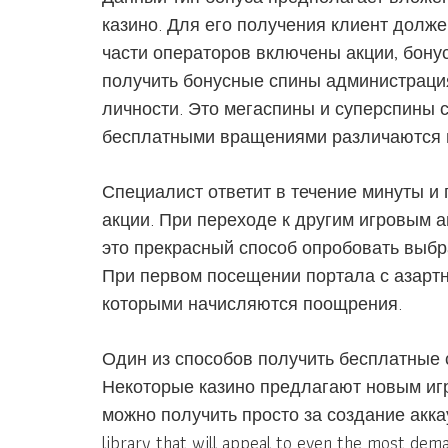
казино. Для его получения клиент долже
части операторов включены акции, бонус
получить бонусные спины администрация
личности. Это мегаспины и суперспины с
бесплатными вращениями различаются п
Специалист ответит в течение минуты и 
акции. При переходе к другим игровым 
это прекрасный способ опробовать выбра
При первом посещении портала с азартн
которыми начисляются поощрения.
Один из способов получить бесплатные с
Некоторые казино предлагают новым игр
можно получить просто за создание аккаунта
library that will appeal to even the most dem