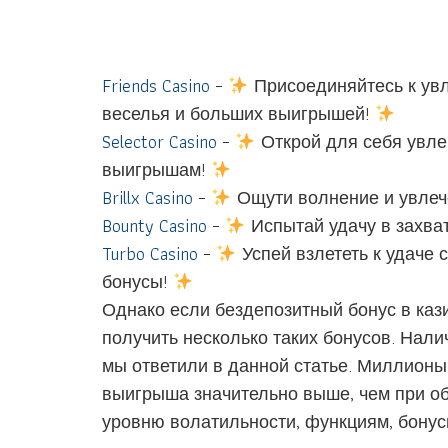
Friends Casino
–
Присоединяйтесь к увл
веселья и больших выигрышей!
Selector Casino
–
Открой для себя увлек
выигрышам!
Brillx Casino
–
Ощути волнение и увлече
Bounty Casino
–
Испытай удачу в захват
Turbo Casino
–
Успей взлететь к удаче 
бонусы!
Однако если бездепозитный бонус в кази
получить несколько таких бонусов. Нали
мы ответили в данной статье. Миллионы 
выигрыша значительно выше, чем при обы
уровню волатильности, функциям, бонус