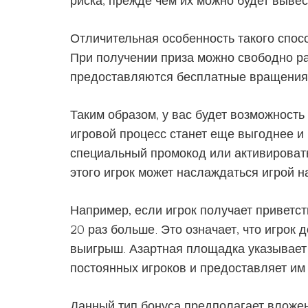
риска, прежде чем их можно будет вывес
Отличительная особенность такого спос
При получении приза можно свободно р
предоставляются бесплатные вращения н
Таким образом, у вас будет возможност
игровой процесс станет еще выгоднее и 
специальный промокод или активировать
этого игрок может наслаждаться игрой н
Например, если игрок получает приветст
20 раз больше. Это означает, что игрок
выигрыш. Азартная площадка указывает 
постоянных игроков и предоставляет им
Данный тип бонуса предполагает вложени