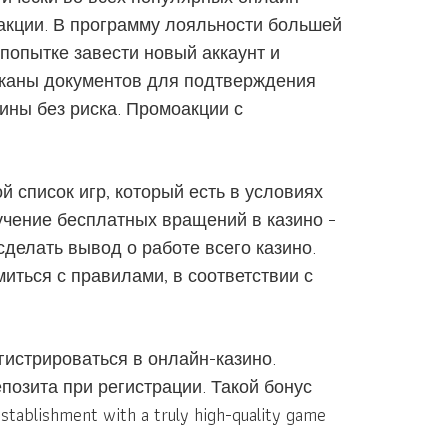
 акции. В программу лояльности большей
попытке завести новый аккаунт и
сканы документов для подтверждения
ины без риска. Промоакции с
 список игр, который есть в условиях
учение бесплатных вращений в казино –
сделать вывод о работе всего казино.
ться с правилами, в соответствии с
гистрироваться в онлайн-казино.
озита при регистрации. Такой бонус
ablishment with a truly high-quality game