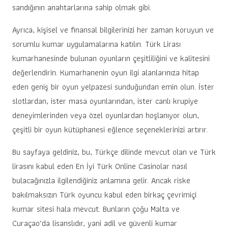
sandığının anahtarlarına sahip olmak gibi.
Ayrıca, kişisel ve finansal bilgilerinizi her zaman koruyun ve
sorumlu kumar uygulamalarına katılın. Türk Lirası
kumarhanesinde bulunan oyunların çeşitliliğini ve kalitesini
değerlendirin. Kumarhanenin oyun ilgi alanlarınıza hitap
eden geniş bir oyun yelpazesi sunduğundan emin olun. İster
slotlardan, ister masa oyunlarından, ister canlı krupiye
deneyimlerinden veya özel oyunlardan hoşlanıyor olun,
çeşitli bir oyun kütüphanesi eğlence seçeneklerinizi artırır.
Bu sayfaya geldiniz, bu, Türkçe dilinde mevcut olan ve Türk
lirasını kabul eden En İyi Türk Online Casinolar nasıl
bulacağınızla ilgilendiğiniz anlamına gelir. Ancak riske
bakılmaksızın Türk oyuncu kabul eden birkaç çevrimiçi
kumar sitesi hala mevcut. Bunların çoğu Malta ve
Curaçao’da lisanslıdır, yani adil ve güvenli kumar