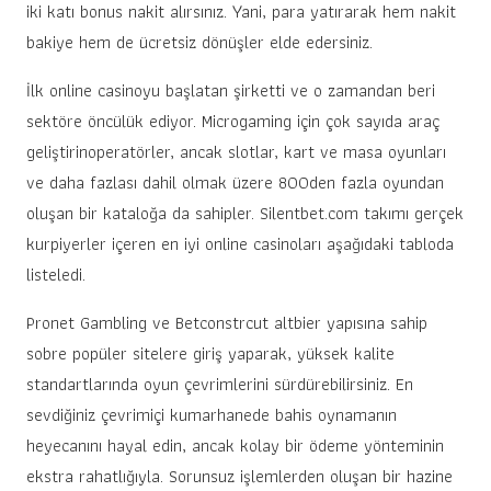
iki katı bonus nakit alırsınız. Yani, para yatırarak hem nakit
bakiye hem de ücretsiz dönüşler elde edersiniz.
İlk online casinoyu başlatan şirketti ve o zamandan beri
sektöre öncülük ediyor. Microgaming için çok sayıda araç
geliştirinoperatörler, ancak slotlar, kart ve masa oyunları
ve daha fazlası dahil olmak üzere 800den fazla oyundan
oluşan bir kataloğa da sahipler. Silentbet.com takımı gerçek
kurpiyerler içeren en iyi online casinoları aşağıdaki tabloda
listeledi.
Pronet Gambling ve Betconstrcut altbier yapısına sahip
sobre popüler sitelere giriş yaparak, yüksek kalite
standartlarında oyun çevrimlerini sürdürebilirsiniz. En
sevdiğiniz çevrimiçi kumarhanede bahis oynamanın
heyecanını hayal edin, ancak kolay bir ödeme yönteminin
ekstra rahatlığıyla. Sorunsuz işlemlerden oluşan bir hazine