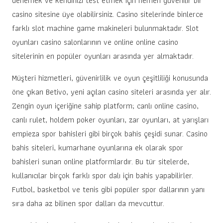
denemek ve kendinizi test etmek için hemen güvenilir bir
casino sitesine üye olabilirsiniz. Casino sitelerinde binlerce
farklı slot machine game makineleri bulunmaktadır. Slot
oyunları casino salonlarının ve online online casino
sitelerinin en popüler oyunları arasında yer almaktadır.
Müşteri hizmetleri, güvenirlilik ve oyun çeşitliliği konusunda
öne çıkan Betivo, yeni açılan casino siteleri arasında yer alır.
Zengin oyun içeriğine sahip platform; canlı online casino,
canlı rulet, holdem poker oyunları, zar oyunları, at yarışları
empieza spor bahisleri gibi birçok bahis çeşidi sunar. Casino
bahis siteleri, kumarhane oyunlarına ek olarak spor
bahisleri sunan online platformlardır. Bu tür sitelerde,
kullanıcılar birçok farklı spor dalı için bahis yapabilirler.
Futbol, basketbol ve tenis gibi popüler spor dallarının yanı
sıra daha az bilinen spor dalları da mevcuttur.