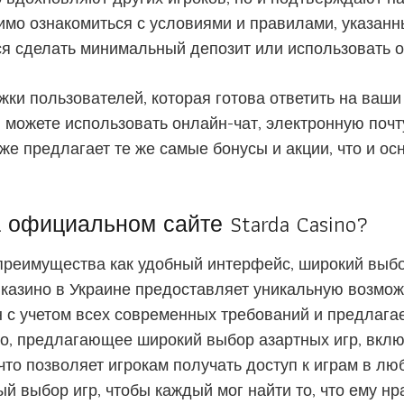
мо ознакомиться с условиями и правилами, указанны
ся сделать минимальный депозит или использовать 
ржки пользователей, которая готова ответить на ва
 можете использовать онлайн-чат, электронную поч
кже предлагает те же самые бонусы и акции, что и ос
официальном сайте Starda Casino?
 преимущества как удобный интерфейс, широкий выбо
казино в Украине предоставляет уникальную возможн
н с учетом всех современных требований и предлаг
зино, предлагающее широкий выбор азартных игр, вкл
 что позволяет игрокам получать доступ к играм в л
й выбор игр, чтобы каждый мог найти то, что ему нр