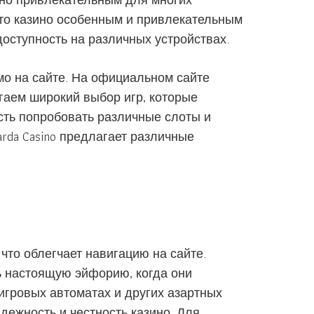
 это казино особенным и привлекательным
доступность на различных устройствах.
ямо на сайте. На официальном сайте
гаем широкий выбор игр, которые
сть попробовать различные слоты и
arda Casino предлагает различные
то облегчает навигацию на сайте.
ь настоящую эйфорию, когда они
 игровых автоматах и других азартных
дежность и честность казино. Для