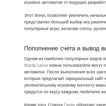
игровых автоматов от ведущих разработ
Этот бонус позволяет увеличить началь
представлен большой выбор игр различны
популярные игры, включая слоты, рулетку
Пополнение счета и вывод 
Одним из наиболее популярных видов бо
Starda Casino новые пользователи могу
автоматах. После выполнения всех шагов 
которые предлагает официальный сайт к
увлекательному игровому контенту макс
придутся по вкусу каждому любителю аз
Кроме того, Старда Casino обладает лиц