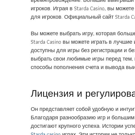
игроков. Играя в Starda Casino, вы мож
для игроков. Официальный сайт Starda C
Вы можете выбрать игру, которая больше
Starda Casino вы можете играть в лучш
доступны для игры без регистрации и б
выбрать свои любимые игры перед тем, ка
способы пополнения счета и вывода вы
Лицензия и регулиров
Он представляет собой удобную и интуи
Благодаря разнообразию игр и большим
достигают крупного успеха. Истории усп
Starda casino
играх. Эти истории не тольк