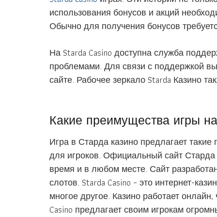
использования бонусов и акций необходи
Обычно для получения бонусов требует
На Starda Casino доступна служба подде
проблемами. Для связи с поддержкой вы
сайте. Рабочее зеркало Starda Казино та
Какие преимущества игры на 
Игра в Старда казино предлагает такие
для игроков. Официальный сайт Старда 
время и в любом месте. Сайт разработа
слотов. Starda Casino – это интернет-ка
многое другое. Казино работает онлайн,
Casino предлагает своим игрокам огромны