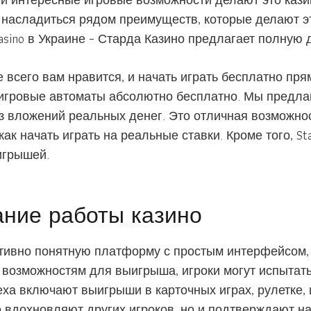
ете насладиться рядом преимуществ, которые делают
asino в Украине – Старда Казино предлагает полную 
 всего вам нравится, и начать играть бесплатно пр
ие игровые автоматы абсолютно бесплатно. Мы предла
ез вложений реальных денег. Это отличная возможно
к начать играть на реальные ставки. Кроме того, St
игрышей.
ание работы казино
тивно понятную платформу с простым интерфейсом, ч
 возможностям для выигрыша, игроки могут испытат
еха включают выигрыши в карточных играх, рулетке,
о вдохновляют других игроков, но и подтверждают на