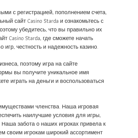
ыми с регистрацией, пополнением счета,
ный сайт Casino Starda и ознакомьтесь с
оэтому убедитесь, что вы правильно их
 Casino Starda, где сможете начать
 игр, честность и надежность казино.
знеса, поэтому игра на сайте
ормы вы получите уникальное имя
ете играть на деньги и воспользоваться
еимуществами членства. Наша игровая
спечить наилучшие условия для игры,
 Наша забота о наших игроках привела к
гаем своим игрокам широкий ассортимент