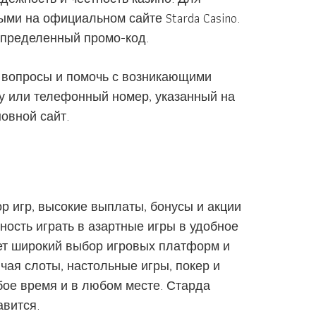
ми на официальном сайте Starda Casino.
определенный промо-код.
ши вопросы и помочь с возникающими
ту или телефонный номер, указанный на
новной сайт.
р игр, высокие выплаты, бонусы и акции
ость играть в азартные игры в удобное
ает широкий выбор игровых платформ и
ючая слоты, настольные игры, покер и
юбое время и в любом месте. Старда
авится.