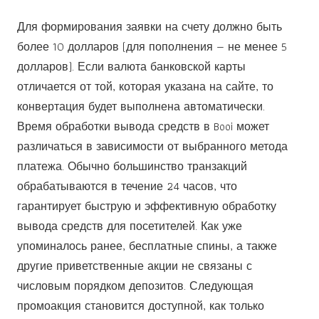
Для формирования заявки на счету должно быть
более 10 долларов (для пополнения — не менее 5
долларов). Если валюта банковской карты
отличается от той, которая указана на сайте, то
конвертация будет выполнена автоматически.
Время обработки вывода средств в Booi может
различаться в зависимости от выбранного метода
платежа. Обычно большинство транзакций
обрабатываются в течение 24 часов, что
гарантирует быструю и эффективную обработку
вывода средств для посетителей. Как уже
упоминалось ранее, бесплатные спины, а также
другие приветственные акции не связаны с
числовым порядком депозитов. Следующая
промоакция становится доступной, как только