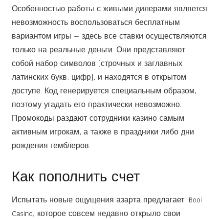
Особенностью работы с живыми дилерами является
невозможность воспользоваться бесплатным
вариантом игры — здесь все ставки осуществляются
только на реальные деньги. Они представляют
собой набор символов (строчных и заглавных
латинских букв, цифр), и находятся в открытом
доступе. Код генерируется специальным образом,
поэтому угадать его практически невозможно.
Промокоды раздают сотрудники казино самым
активным игрокам, а также в праздники либо дни
рождения гемблеров.
Как пополнить счет
Испытать новые ощущения азарта предлагает Booi
Casino, которое совсем недавно открыло свои