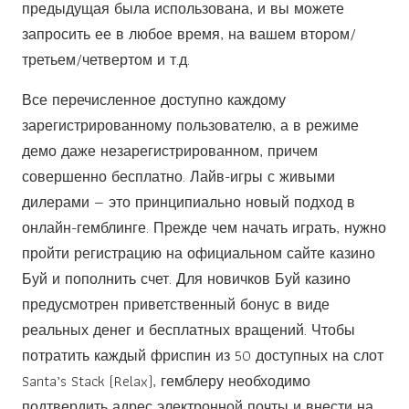
предыдущая была использована, и вы можете
запросить ее в любое время, на вашем втором/
третьем/четвертом и т.д.
Все перечисленное доступно каждому
зарегистрированному пользователю, а в режиме
демо даже незарегистрированном, причем
совершенно бесплатно. Лайв-игры с живыми
дилерами — это принципиально новый подход в
онлайн-гемблинге. Прежде чем начать играть, нужно
пройти регистрацию на официальном сайте казино
Буй и пополнить счет. Для новичков Буй казино
предусмотрен приветственный бонус в виде
реальных денег и бесплатных вращений. Чтобы
потратить каждый фриспин из 50 доступных на слот
Santa’s Stack (Relax), гемблеру необходимо
подтвердить адрес электронной почты и внести на