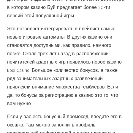
в котором казино Буй предлагает более 30-ти
версий этой популярной игры.
Это позволяет интегрировать в плейлист самые
новые игровые автоматы. В других казино они
становятся доступными, как правило, намного
позже. Около трех лет назад в распоряжении
почитателей азартных игр появилось новое казино
Booi Casino. Большое количество бонусов, а также
ряд занимательных азартных развлечений
привлекли внимание множества гемблеров. Если
да, то бонусы за регистрацию в казино это то, что
вам нужно.
Если у вас есть бонусный промокод, введите его в
окошко. Там можно заполнить профиль