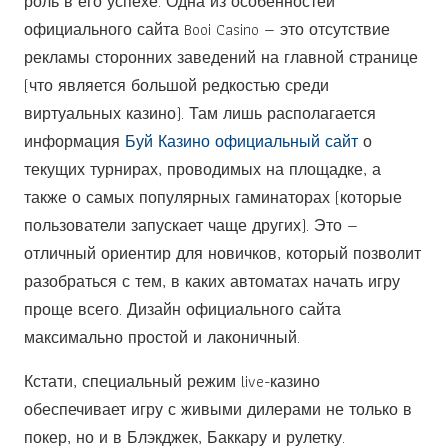
роль в его успехе. Одна из особенностей
официального сайта Booi Casino — это отсутствие
рекламы сторонних заведений на главной странице
(что является большой редкостью среди
виртуальных казино). Там лишь располагается
информация
Буй Казино официальный сайт
о
текущих турнирах, проводимых на площадке, а
также о самых популярных гаминаторах (которые
пользователи запускает чаще других). Это —
отличный ориентир для новичков, который позволит
разобраться с тем, в каких автоматах начать игру
проще всего. Дизайн официального сайта
максимально простой и лаконичный.
Кстати, специальный режим live-казино
обеспечивает игру с живыми дилерами не только в
покер, но и в Блэкджек, Баккару и рулетку.