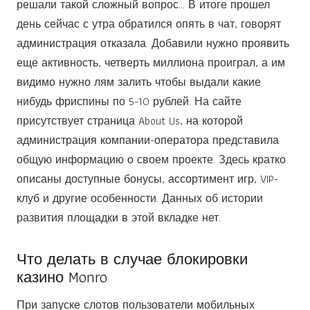
решали такой сложный вопрос… В итоге прошел
день сейчас с утра обратился опять в чат, говорят
администрация отказала. Добавили нужно проявить
еще активность, четверть миллиона проиграл, а им
видимо нужно лям залить чтобы выдали какие
нибудь фриспины по 5-10 рублей. На сайте
присутствует страница About Us, на которой
администрация компании-оператора представила
общую информацию о своем проекте. Здесь кратко
описаны доступные бонусы, ассортимент игр, VIP-
клуб и другие особенности. Данных об истории
развития площадки в этой вкладке нет.
Что делать в случае блокировки
казино Monro
При запуске слотов пользователи мобильных