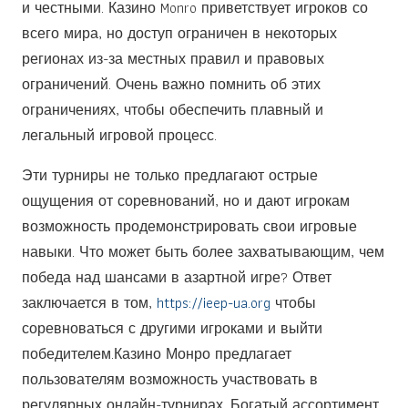
и честными. Казино Monro приветствует игроков со
всего мира, но доступ ограничен в некоторых
регионах из-за местных правил и правовых
ограничений. Очень важно помнить об этих
ограничениях, чтобы обеспечить плавный и
легальный игровой процесс.
Эти турниры не только предлагают острые
ощущения от соревнований, но и дают игрокам
возможность продемонстрировать свои игровые
навыки. Что может быть более захватывающим, чем
победа над шансами в азартной игре? Ответ
заключается в том,
https://ieep-ua.org
чтобы
соревноваться с другими игроками и выйти
победителем.Казино Монро предлагает
пользователям возможность участвовать в
регулярных онлайн-турнирах. Богатый ассортимент