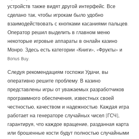
устройств также видят другой интерфейс. Все
сделано так, чтобы игрокам было удобно
взаимодействовать с кнопками касаниями пальцев.
Оператор решил выделить в главном меню
некоторые игровые аппараты в онлайн казино
Монро. Здесь есть категории «Книги», «Фрукты» и
Bonus Buy.
Следуя рекомендациям госпожи Удачи, вы
оперативно решите проблему. В казино
представлены игры от уважаемых разработчиков
программного обеспечения, известных своей
честностью, качеством и надежностью. Каждая игра
работает на генераторе случайных чисел (ГСЧ),
гарантируя, что каждое вращение, разданная карта
или брошенные кости будут полностью случайными