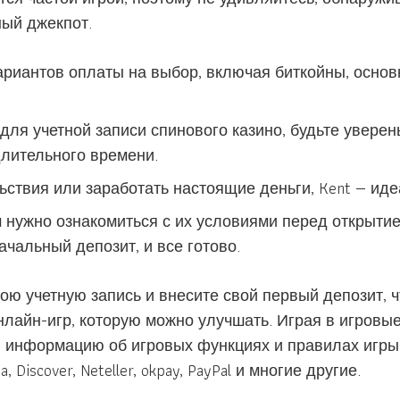
ный джекпот.
вариантов оплаты на выбор, включая биткойны, осно
 для учетной записи спинового казино, будьте уверен
длительного времени.
ьствия или заработать настоящие деньги, Kent — иде
ам нужно ознакомиться с их условиями перед открытие
ачальный депозит, и все готово.
вою учетную запись и внесите свой первый депозит, ч
лайн-игр, которую можно улучшать. Играя в игровые
 информацию об игровых функциях и правилах игры.
 Discover, Neteller, okpay, PayPal и многие другие.