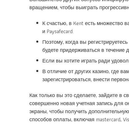
вращением, чтобы выиграть прогрессив
К счастью, в Kent есть множество 
и Paysafecard.
Поэтому, когда вы регистрируетесь
будете придерживаться в течение 
Если вы хотите играть ради удовол
В отличие от других казино, где в
зарегистрироваться, внести первон
Как только вы это сделаете, зайдите в с
совершенно новая учетная запись для он
экраны, чтобы получить дополнительную
способов оплаты, включая mastercard, Visa,