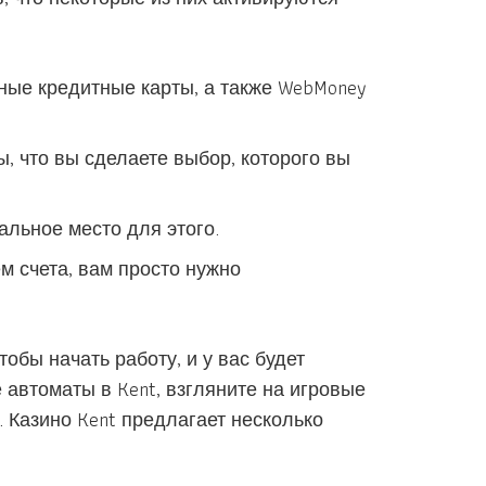
вные кредитные карты, а также WebMoney
ы, что вы сделаете выбор, которого вы
альное место для этого.
м счета, вам просто нужно
тобы начать работу, и у вас будет
 автоматы в Kent, взгляните на игровые
 Казино Kent предлагает несколько