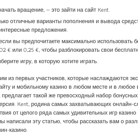
начать вращение, — это зайти на сайт Kent.
олько отличные варианты пополнения и вывода средст
 интересные предложения.
 если вы предпочитаете максимально использовать б
02 € или 0,25 €, чтобы разблокировать свои беспла
берите игру, в которую хотите играть.
ним из первых участников, которые наслаждаются эк
сайту и мобильному казино в любом месте и в любое 
а предлагает такой же превосходный набор бонусны
 версия. Kent, родина самых захватывающих онлайн-
вия от целого ряда самых удивительных игр казино 
 мы написали эту статью, чтобы рассказать вам о ра
ин-казино.