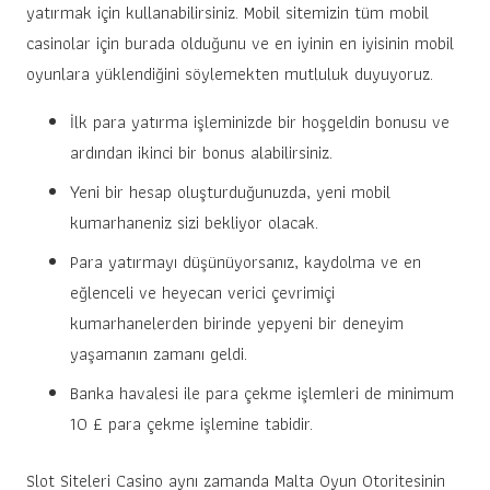
yatırmak için kullanabilirsiniz. Mobil sitemizin tüm mobil
casinolar için burada olduğunu ve en iyinin en iyisinin mobil
oyunlara yüklendiğini söylemekten mutluluk duyuyoruz.
İlk para yatırma işleminizde bir hoşgeldin bonusu ve
ardından ikinci bir bonus alabilirsiniz.
Yeni bir hesap oluşturduğunuzda, yeni mobil
kumarhaneniz sizi bekliyor olacak.
Para yatırmayı düşünüyorsanız, kaydolma ve en
eğlenceli ve heyecan verici çevrimiçi
kumarhanelerden birinde yepyeni bir deneyim
yaşamanın zamanı geldi.
Banka havalesi ile para çekme işlemleri de minimum
10 £ para çekme işlemine tabidir.
Slot Siteleri Casino aynı zamanda Malta Oyun Otoritesinin