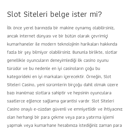
Slot Siteleri belge ister mi?
İlk önce yerel barınızda bir makine oynamış olabilirsiniz,
ancak internet dünyası ve bir bütün olarak çevrimiçi
kumarhaneler ile modern teknolojinin harikaları hakkında
fazla bir şey bilmiyor olabilirsiniz. Bununla birlikte, slotlar
genellikle oyuncuların deneyimlediği ilk casino oyunu
türüdür ve bu nedenle en iyi casinoların çoğu bu
kategorideki en iyi markaları içerecektir. Örneğin, Slot
Siteleri Casino, yeni sürümlerin birçoğu dahil olmak üzere
bazı inanılmaz slotlara sahiptir ve hepsinin oyunculara
saatlerce eğlence sağlama garantisi vardır. Slot Siteleri
Casino onaylı e-cüzdan güvenli ve emniyetlidir ve ihtiyacınız
olan herhangi bir para çekme veya para yatırma işlemi
yapmak veya kumarhane hesabınıza istediğiniz zaman para