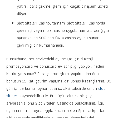
yatırır, para çekme işlemi için küçük bir işlem ücreti
düşer.
Slot Siteleri Casino, tamamı Slot Siteleri Casino’da
çevrimiçi veya mobil casino uygulamamız aracılığıyla
oynanabilen 500’den fazla casino oyunu sunan
çevrimiçi bir kumarhanedir.
Kumarhane, her seviyedeki oyuncular için düzenli
promosyonlara ve bonuslara ev sahipliği yapıyor, neden
katılmıyorsunuz? Para çekme işlemi yapılmadan önce
bonusun 35 katı çevrim yapılmalıdır. Bonus kazançlarınızı 30
gün içinde kumar oynamalısınız, aksi takdirde onları
slot
siteleri
kaybedebilirsiniz. Bu küçük ekstra bir şey
arıyorsanız, onu Slot Siteleri Casino’da bulacaksınız. İlgili
oyunun normal oynanışıyla kazanılabilen Spin Jackpotlar
gibi benzersiz özelliklerle oyuncular, deneyimlerini