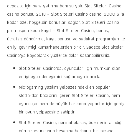
depozito için para yatırma bonusu yok. Slot Siteleri Casino
casino bonusu 2018 – Slot Siteleri Casino casino, 3000 $ ‘a
kadar özel hoşgeldin bonusları sağlar. Slot Siteleri Casino
promosyon kodu kaydı – Slot Siteleri Casino, bonus,
ücretsiz döndürme, kayıt bonusu ve sadakat programları ile
en iyi çevrimiçi kumarhanelerden biridir. Sadece Slot Siteleri
Casino’ya kaydolarak yüzlerce dolar kazanabilirsiniz.
Slot Siteleri Casino’da, oyuncuları için mümkün olan
en iyi oyun deneyimini sağlamaya inanırlar.
Microgaming yazılım yelpazesindeki en popüler
slotlardan bazılarını içeren Slot Siteleri Casino, hem
oyuncular hem de büyük harcama yapanlar için geniş
bir oyun yelpazesine sahiptir.
Slot Siteleri Casino, normal olarak, ödemenin alındığı
gün bir oyuncunun hesabına herhangi bir kazanç