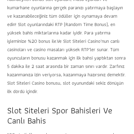
kumarhane oyunlarına gerçek paranızı yatırmaya başlayın
ve kazanabileceğiniz tüm ödüller için oynamaya devam
edin! Slot oyunlarındaki RTP (Random Time Bonus), en
yüksek bahis miktarlarına kadar iyidir. Para yatırma
işleminize %20 bonus ile.Ve Slot Siteleri Casino’nun canlı
casinoları ve casino masaları yüksek RTP’ler sunar. Tüm
oyuncuların bonusu kazanmak için ilk bahsi yaptıktan sonra
5 dakika ile 2 saat arasında bir zaman sınırı vardır. Zarfınız
kazanmanıza izin veriyorsa, kazanmaya hazırsınız demektir.
Slot Siteleri Casino bonusu, slot oyunundaki sekiz dönüşün
ilk dördü içindir.
Slot Siteleri Spor Bahisleri Ve
Canlı Bahis