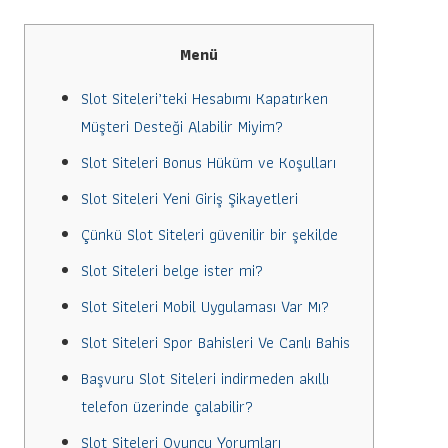
Menü
Slot Siteleri’teki Hesabımı Kapatırken
Müşteri Desteği Alabilir Miyim?
Slot Siteleri Bonus Hüküm ve Koşulları
Slot Siteleri Yeni Giriş Şikayetleri
Çünkü Slot Siteleri güvenilir bir şekilde
Slot Siteleri belge ister mi?
Slot Siteleri Mobil Uygulaması Var Mı?
Slot Siteleri Spor Bahisleri Ve Canlı Bahis
Başvuru Slot Siteleri indirmeden akıllı
telefon üzerinde çalabilir?
Slot Siteleri Oyuncu Yorumları