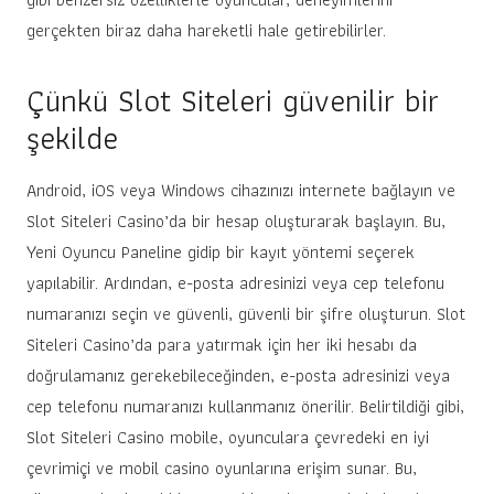
gerçekten biraz daha hareketli hale getirebilirler.
Çünkü Slot Siteleri güvenilir bir
şekilde
Android, iOS veya Windows cihazınızı internete bağlayın ve
Slot Siteleri Casino’da bir hesap oluşturarak başlayın. Bu,
Yeni Oyuncu Paneline gidip bir kayıt yöntemi seçerek
yapılabilir. Ardından, e-posta adresinizi veya cep telefonu
numaranızı seçin ve güvenli, güvenli bir şifre oluşturun. Slot
Siteleri Casino’da para yatırmak için her iki hesabı da
doğrulamanız gerekebileceğinden, e-posta adresinizi veya
cep telefonu numaranızı kullanmanız önerilir. Belirtildiği gibi,
Slot Siteleri Casino mobile, oyunculara çevredeki en iyi
çevrimiçi ve mobil casino oyunlarına erişim sunar. Bu,