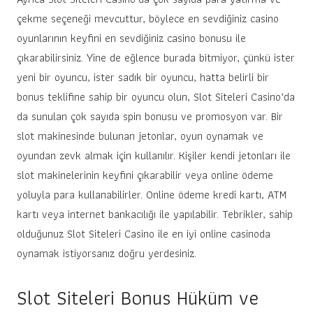
çekme seçeneği mevcuttur, böylece en sevdiğiniz casino
oyunlarının keyfini en sevdiğiniz casino bonusu ile
çıkarabilirsiniz. Yine de eğlence burada bitmiyor, çünkü ister
yeni bir oyuncu, ister sadık bir oyuncu, hatta belirli bir
bonus teklifine sahip bir oyuncu olun, Slot Siteleri Casino’da
da sunulan çok sayıda spin bonusu ve promosyon var. Bir
slot makinesinde bulunan jetonlar, oyun oynamak ve
oyundan zevk almak için kullanılır. Kişiler kendi jetonları ile
slot makinelerinin keyfini çıkarabilir veya online ödeme
yoluyla para kullanabilirler. Online ödeme kredi kartı, ATM
kartı veya internet bankacılığı ile yapılabilir. Tebrikler, sahip
olduğunuz Slot Siteleri Casino ile en iyi online casinoda
oynamak istiyorsanız doğru yerdesiniz.
Slot Siteleri Bonus Hüküm ve