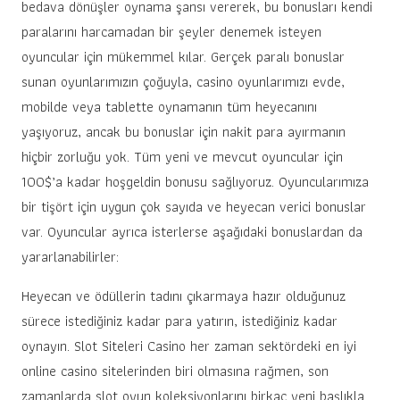
bedava dönüşler oynama şansı vererek, bu bonusları kendi
paralarını harcamadan bir şeyler denemek isteyen
oyuncular için mükemmel kılar. Gerçek paralı bonuslar
sunan oyunlarımızın çoğuyla, casino oyunlarımızı evde,
mobilde veya tablette oynamanın tüm heyecanını
yaşıyoruz, ancak bu bonuslar için nakit para ayırmanın
hiçbir zorluğu yok. Tüm yeni ve mevcut oyuncular için
100$’a kadar hoşgeldin bonusu sağlıyoruz. Oyuncularımıza
bir tişört için uygun çok sayıda ve heyecan verici bonuslar
var. Oyuncular ayrıca isterlerse aşağıdaki bonuslardan da
yararlanabilirler:
Heyecan ve ödüllerin tadını çıkarmaya hazır olduğunuz
sürece istediğiniz kadar para yatırın, istediğiniz kadar
oynayın. Slot Siteleri Casino her zaman sektördeki en iyi
online casino sitelerinden biri olmasına rağmen, son
zamanlarda slot oyun koleksiyonlarını birkaç yeni başlıkla