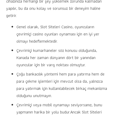
cihazınıza herhangi bir şey yüklemek zorunda kalmadan
yapılır, bu da onu kolay ve sorunsuz bir deneyim haline
getirir.
Genel olarak, Slot Siteleri Casino, oyuncuların
çevrimiçi casino oyunları oynaması için en iyi yer
olmayı hedeflemektedir.
Çevrimiçi kumarhaneler söz konusu olduğunda,
Kanada her zaman dünyanın dört bir yanından
oyuncular için bir varış noktası olmuştur.
Çoğu bankacılık yöntemi hem para yatırma hem de
para çekme işlemleri için mevcut olsa da, yalnızca
para yatırmak için kullanılabilecek birkaç mekanizma
olduğunu unutmayın.
Çevrimiçi veya mobil oynamayı seviyorsanız, bunu
yapmanın harika bir yolu budur.Ancak Slot Siteleri