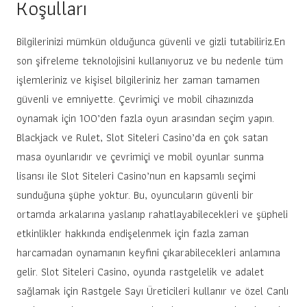
Koşulları
Bilgilerinizi mümkün olduğunca güvenli ve gizli tutabiliriz.En
son şifreleme teknolojisini kullanıyoruz ve bu nedenle tüm
işlemleriniz ve kişisel bilgileriniz her zaman tamamen
güvenli ve emniyette. Çevrimiçi ve mobil cihazınızda
oynamak için 100’den fazla oyun arasından seçim yapın.
Blackjack ve Rulet, Slot Siteleri Casino’da en çok satan
masa oyunlarıdır ve çevrimiçi ve mobil oyunlar sunma
lisansı ile Slot Siteleri Casino’nun en kapsamlı seçimi
sunduğuna şüphe yoktur. Bu, oyuncuların güvenli bir
ortamda arkalarına yaslanıp rahatlayabilecekleri ve şüpheli
etkinlikler hakkında endişelenmek için fazla zaman
harcamadan oynamanın keyfini çıkarabilecekleri anlamına
gelir. Slot Siteleri Casino, oyunda rastgelelik ve adalet
sağlamak için Rastgele Sayı Üreticileri kullanır ve özel Canlı