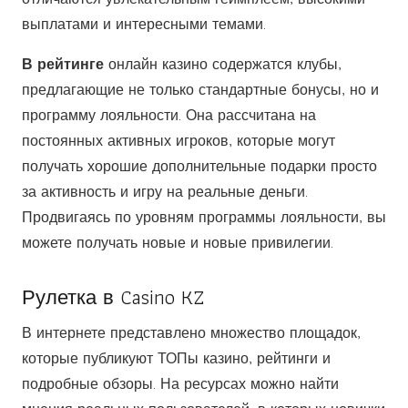
выплатами и интересными темами.
В рейтинге
онлайн казино содержатся клубы,
предлагающие не только стандартные бонусы, но и
программу лояльности. Она рассчитана на
постоянных активных игроков, которые могут
получать хорошие дополнительные подарки просто
за активность и игру на реальные деньги.
Продвигаясь по уровням программы лояльности, вы
можете получать новые и новые привилегии.
Рулетка в Casino KZ
В интернете представлено множество площадок,
которые публикуют ТОПы казино, рейтинги и
подробные обзоры. На ресурсах можно найти