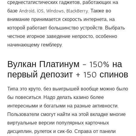
среднестатистических гаджетов, работающих на
базе Android, iOS, Windows, BlackBerry. Также во
внимание принимается скорость интернета, на
которой работает большинство устройств. Выбрать
честное игорное заведение непросто, особенно
начинающему гемблеру.
Вулкан Платинум – 150% на
первый депозит + 150 спинов
Типа это круто, без выигрышей вообще можно было
бы повеситься. Надо делать казино более
интересными и богатыми на разные активности.
Пользователи смогут найти на этой вкладке многие
виртуальные версии популярных карточных
дисциплин, рулеток и сик-бо. Справа от панели