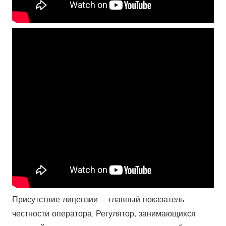
Присутствие лицензии — главный показатель
честности оператора. Регулятор, занимающихся