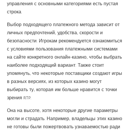
управления с основными категориями есть пустая
строка.
Выбор подходящего платежного метода зависит от
личных предпочтений, удобства, скорости и
безопасности. Игрокам рекомендуется ознакомиться
с условиями пользования платежными системами
на сайте конкретного онлайн-казино, чтобы выбрать
наиболее подходящий вариант. Также стоит
упомянуть, что некоторые поставщики создают игры
в разных версиях, из которых казино могут
выбирать ту, которая им больше нравится с точки
зрения RTP.
Она на высоте, хотя некоторые другие параметры
могли и страдать. Например, владельцы этих казино
не готовы были пожертвовать узнаваемостью ради