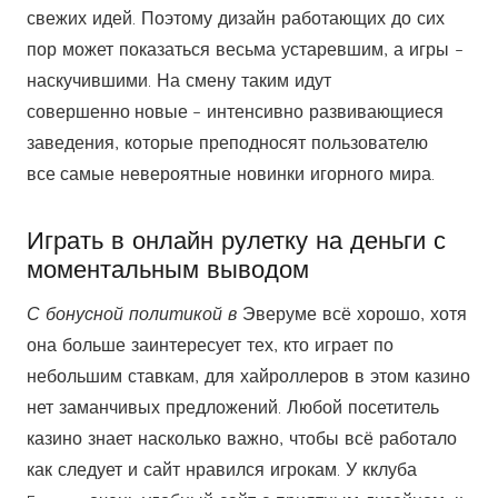
свежих идей. Поэтому дизайн работающих до сих
пор может показаться весьма устаревшим, а игры –
наскучившими. На смену таким идут
совершенно новые – интенсивно развивающиеся
заведения, которые преподносят пользователю
все самые невероятные новинки игорного мира.
Играть в онлайн рулетку на деньги с
моментальным выводом
С бонусной
политикой в
Эверуме всё хорошо, хотя
она больше заинтересует тех, кто играет по
небольшим ставкам, для хайроллеров в этом казино
нет заманчивых предложений. Любой посетитель
казино знает насколько важно, чтобы всё работало
как следует и сайт нравился игрокам. У кклуба