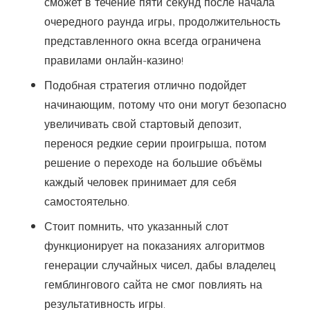
сможет в течение пяти секунд после начала
очередного раунда игры, продолжительность
представленного окна всегда ограничена
правилами онлайн-казино!
Подобная стратегия отлично подойдет
начинающим, потому что они могут безопасно
увеличивать свой стартовый депозит,
перенося редкие серии проигрыша, потом
решение о переходе на большие объёмы
каждый человек принимает для себя
самостоятельно.
Стоит помнить, что указанный слот
функционирует на показаниях алгоритмов
генерации случайных чисел, дабы владелец
гемблингового сайта не смог повлиять на
результативность игры.