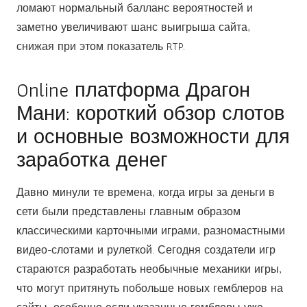
ломают нормальный балланс вероятностей и
заметно увеличивают шанс выигрыша сайта,
снижая при этом показатель RTP.
Online платформа Драгон
Мани: короткий обзор слотов
и основные возможности для
заработка денег
Давно минули те времена, когда игры за деньги в
сети были представлены главным образом
классическими карточными играми, разномастными
видео-слотами и рулеткой. Сегодня создатели игр
стараются разработать необычные механики игры,
что могут притянуть побольше новых гемблеров на