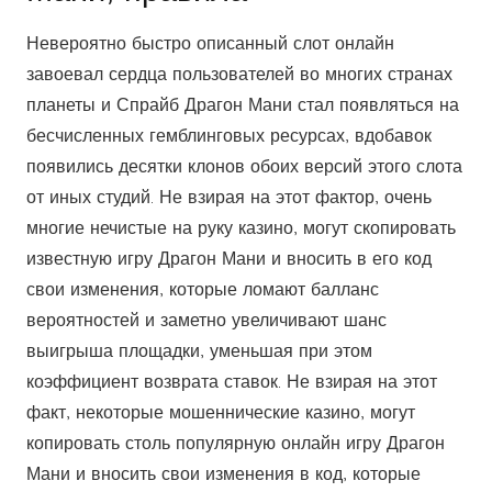
Невероятно быстро описанный слот онлайн
завоевал сердца пользователей во многих странах
планеты и Спрайб Драгон Мани стал появляться на
бесчисленных гемблинговых ресурсах, вдобавок
появились десятки клонов обоих версий этого слота
от иных студий. Не взирая на этот фактор, очень
многие нечистые на руку казино, могут скопировать
известную игру Драгон Мани и вносить в его код
свои изменения, которые ломают балланс
вероятностей и заметно увеличивают шанс
выигрыша площадки, уменьшая при этом
коэффициент возврата ставок. Не взирая на этот
факт, некоторые мошеннические казино, могут
копировать столь популярную онлайн игру Драгон
Мани и вносить свои изменения в код, которые