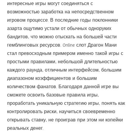
интересные игры могут соединяться с
возможностью заработка на непосредственном
игровом процессе. В последние годы поклонники
азарта ощутимо устали от обычных одноруких
бандитов, что можно отыскать на большей части
гемблинговых ресурсов. Online слот Драгон Мани
стал превосходным примером именно такой игры с
простыми правилами, небольшой длительностью
каждого раунда, отличным интерфейсом, большим
диапазоном коэффициентов и большим
количеством фанатов. Благодаря данной игре вы
сможете освоить базовые правила игры,
проработать уникальную стратегию игры, понять как
контролировать риски, научиться своевременно
открывать ставку, не проиграв при этом ни копейки
реальных денег.