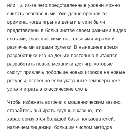
или 1.2, из-за чего представленные уровни можно
считать безопасными. Уже давно прошли те
времена, когда игры на деньги в сети были
представлены в большинстве своем разными видео
слотами, классическими настольными играми и
различными видами рулетки. В нынешнее время
разработчики игр на деньги постоянно пытаются
разработать новые механики для игр, которые
смогут привлечь побольше новых игроков на новые
ресурсы, особенно если указанные гемблеры уже
устали играть в классические слоты.
Чтобы избежать встречи с мошенническим казино,
старайтесь выбирать крупные казино, что
характеризуются большой базы пользователей,
наличием лицензии, большим числом методов