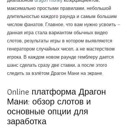
диапазоном
dragon money
коэффициентов,
максимально простыми правилами, небольшой
длительностью каждого раунда и самым большим
числом фанатов. Главное, что вам нужно усвоить —
данная игра стала вариантом обычных видео
слотов, результаты игры в котором выявляются
генератором случайных чисел, а не мастерством
игрока. В каждом новом раунде гемблеру дается
шанс сделать сразу две ставки, а после этого
следить за взлётом Драгон Мани на экране.
Online платформа Драгон
Мани: обзор слотов и
основные опции для
заработка