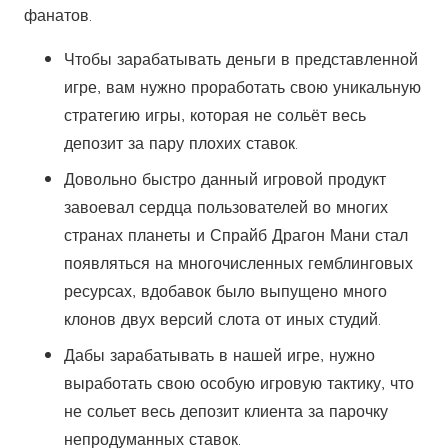
фанатов.
Чтобы зарабатывать деньги в представленной
игре, вам нужно проработать свою уникальную
стратегию игры, которая не сольёт весь
депозит за пару плохих ставок.
Довольно быстро данный игровой продукт
завоевал сердца пользователей во многих
странах планеты и Спрайб Драгон Мани стал
появляться на многочисленных гемблинговых
ресурсах, вдобавок было выпущено много
клонов двух версий слота от иных студий.
Дабы зарабатывать в нашей игре, нужно
выработать свою особую игровую тактику, что
не сольет весь депозит клиента за парочку
непродуманных ставок.