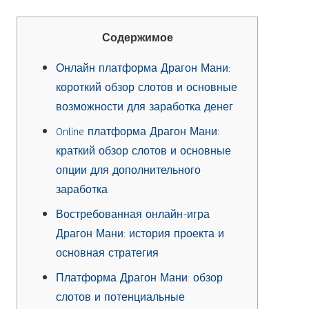
Содержимое
Онлайн платформа Драгон Мани:
короткий обзор слотов и основные
возможности для заработка денег
Online платформа Драгон Мани:
краткий обзор слотов и основные
опции для дополнительного
заработка
Востребованная онлайн-игра
Драгон Мани: история проекта и
основная стратегия
Платформа Драгон Мани: обзор
слотов и потенциальные