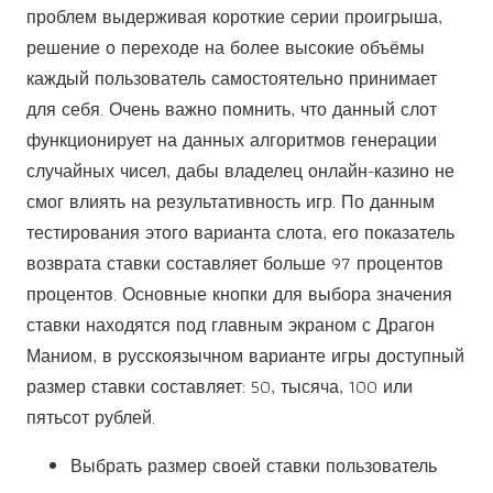
проблем выдерживая короткие серии проигрыша,
решение о переходе на более высокие объёмы
каждый пользователь самостоятельно принимает
для себя. Очень важно помнить, что данный слот
функционирует на данных алгоритмов генерации
случайных чисел, дабы владелец онлайн-казино не
смог влиять на результативность игр. По данным
тестирования этого варианта слота, его показатель
возврата ставки составляет больше 97 процентов
процентов. Основные кнопки для выбора значения
ставки находятся под главным экраном с Драгон
Маниом, в русскоязычном варианте игры доступный
размер ставки составляет: 50, тысяча, 100 или
пятьсот рублей.
Выбрать размер своей ставки пользователь