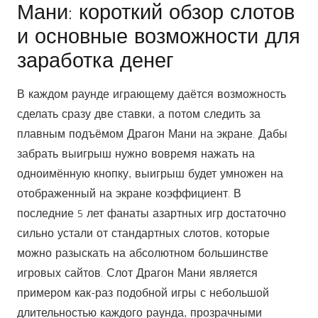
Мани: короткий обзор слотов
и основные возможности для
заработка денег
В каждом раунде играющему даётся возможность
сделать сразу две ставки, а потом следить за
плавным подъёмом Драгон Мани на экране. Дабы
забрать выигрыш нужно вовремя нажать на
одноимённую кнопку, выигрыш будет умножен на
отображенный на экране коэффициент. В
последние 5 лет фанаты азартных игр достаточно
сильно устали от стандартных слотов, которые
можно разыскать на абсолютном большинстве
игровых сайтов. Слот Драгон Мани является
примером как-раз подобной игры с небольшой
длительностью каждого раунда, прозрачными