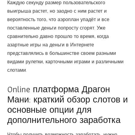
Каждую секунду размер пользовательского
выигрыша растет, но заодно с ним растет и
вероятность того, что аэроплан упадёт и все
поставленные деньги попросту сгорят. Уже
сравнительно давно прошло то время, когда
азартные игры на деньги в Интернете
представлялись в большинстве своем разными
видами рулетки, карточными играми и различными
слотами.
Online платформа Драгон
Мани: краткий обзор слотов и
основные опции для
дополнительного заработка
Чтобы получить возможность заработать, нужно